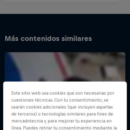
Más contenidos similares
Este sitio web usa cookies que son necesarias por
cuestiones técnicas. Con tu consentimiento, se
usarán cookies adicionales (que incluyen aquellas
de terceros) o tecnologías similares para fines de
mercadotecnia y para mejorar tu experiencia en
línea. Puedes retirar tu consentimiento mediante la