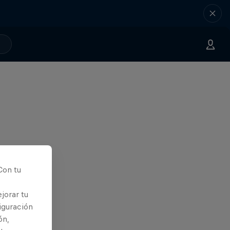
Con tu
jorar tu
iguración
ón,