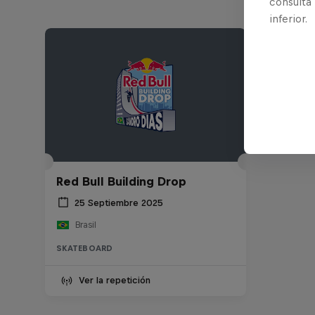
consulta
inferior.
Red Bull Building Drop
25 Septiembre 2025
Brasil
SKATEBOARD
Ver la repetición