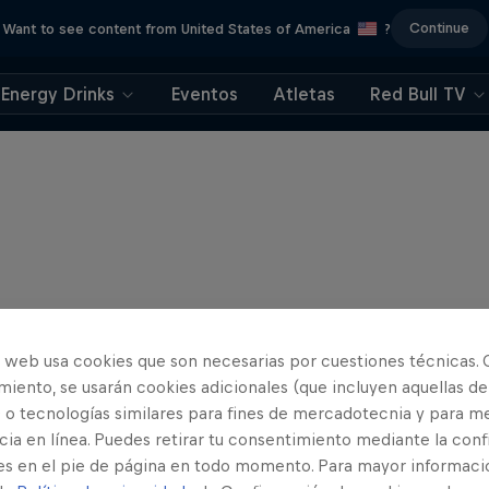
Continue
Want to see content from United States of America
?
Energy Drinks
Eventos
Atletas
Red Bull TV
o web usa cookies que son necesarias por cuestiones técnicas. 
iento, se usarán cookies adicionales (que incluyen aquellas de
 o tecnologías similares para fines de mercadotecnia y para me
ia en línea. Puedes retirar tu consentimiento mediante la conf
es en el pie de página en todo momento. Para mayor informaci