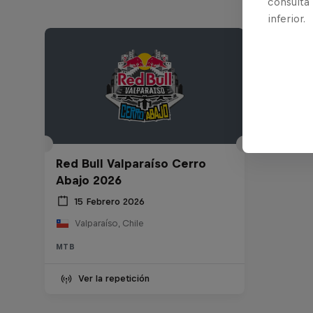
consulta
inferior.
Red Bull Valparaíso Cerro
Abajo 2026
15 Febrero 2026
Valparaíso, Chile
MTB
Ver la repetición