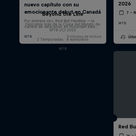
2026
7 – 
Beyond the Line
MTB
Descubre más de la Copa del Mundo de
MTB UCI 2023
Últ
2 Temporadas · 8 episodios
MTB
Red Bu
16 –