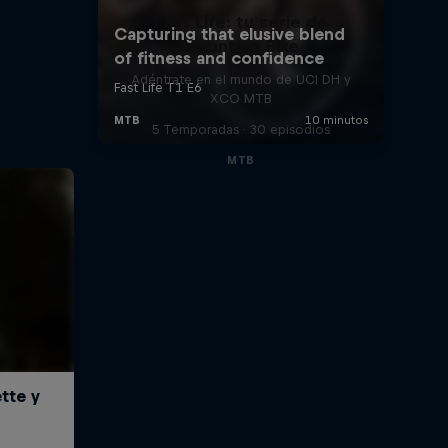
Fast Life: tu serie de
Mountain Bike
Adéntrate en el mundo de UCI DH y
XCO MTB
5 Temporadas · 30 episodios
MTB