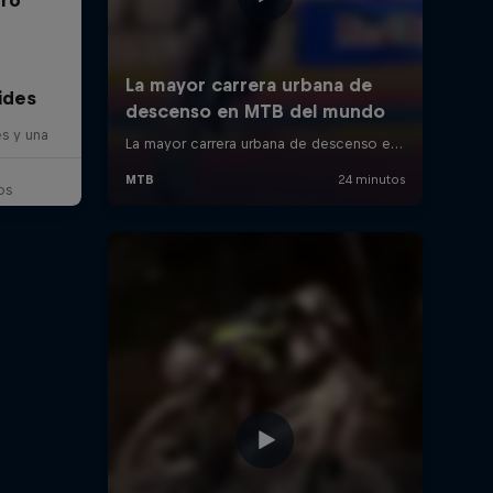
ides
es y una
os