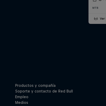
MTB
Ver 