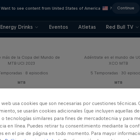
Continue
Want to see content from United States of America
?
Energy Drinks
Eventos
Atletas
Red Bull TV
Fast Life: tu serie
Beyond the Line
Mountain Bike
e más de la Copa del Mundo de
Adéntrate en el mundo de U
MTB UCI 2023
XCO MTB
Temporadas · 8 episodios
5 Temporadas · 30 episo
MTB
MTB
o web usa cookies que son necesarias por cuestiones técnicas. 
iento, se usarán cookies adicionales (que incluyen aquellas de
 o tecnologías similares para fines de mercadotecnia y para me
ia en línea. Puedes retirar tu consentimiento mediante la conf
es en el pie de página en todo momento. Para mayor informaci