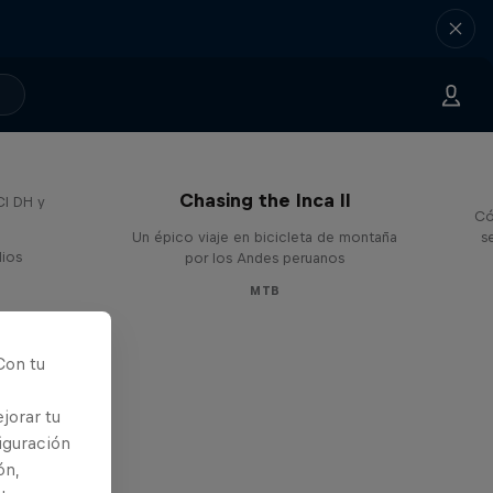
 de
Chasing the Inca II
CI DH y
Có
Un épico viaje en bicicleta de montaña
s
dios
por los Andes peruanos
MTB
Con tu
jorar tu
iguración
ón,