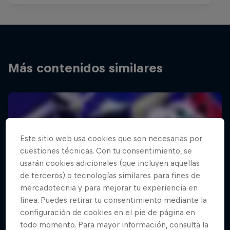
Más contenidos similares
Este sitio web usa cookies que son necesarias por
cuestiones técnicas. Con tu consentimiento, se
usarán cookies adicionales (que incluyen aquellas
de terceros) o tecnologías similares para fines de
mercadotecnia y para mejorar tu experiencia en
línea. Puedes retirar tu consentimiento mediante la
configuración de cookies en el pie de página en
todo momento. Para mayor información, consulta la