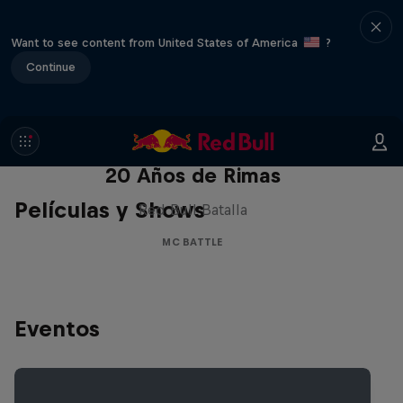
Want to see content from United States of America
?
Continue
Red Bull Batalla Nueva Historia:
20 Años de Rimas
Películas y Shows
Red Bull Batalla
MC BATTLE
Eventos