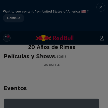
Want to see content from United States of America
?
Continue
Red Bull Batalla Nueva Historia:
20 Años de Rimas
Películas y Shows
Red Bull Batalla
MC BATTLE
Eventos