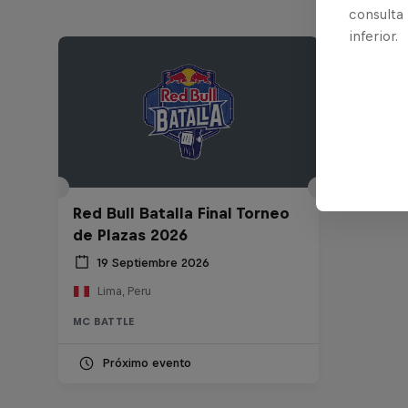
consulta
inferior.
Red Bull Batalla Final Torneo
de Plazas 2026
19 Septiembre 2026
Lima, Peru
MC BATTLE
Próximo evento