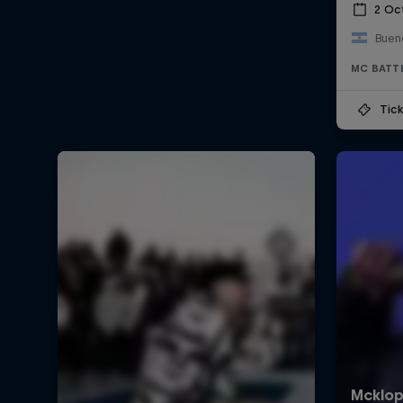
2 Oc
Bueno
MC BATT
Tick