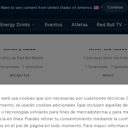
Continue
Want to see content from United States of America
?
Energy Drinks
Eventos
Atletas
Red Bull TV
Rimas y Ruido
After the Raves
 años de Red Bull Batalla
Cada beat tiene una histo
 Temporada · 7 episodios
1 Temporada · 7 episodi
MC BATTLE
MUSIC
o web usa cookies que son necesarias por cuestiones técnicas. 
iento, se usarán cookies adicionales (que incluyen aquellas de
 o tecnologías similares para fines de mercadotecnia y para me
ia en línea. Puedes retirar tu consentimiento mediante la conf
es en el pie de página en todo momento. Para mayor informaci