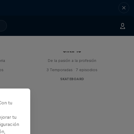
Until 18
ria
De la pasión a la profesión
os
3 Temporadas · 7 episodios
SKATEBOARD
Con tu
jorar tu
iguración
ón,