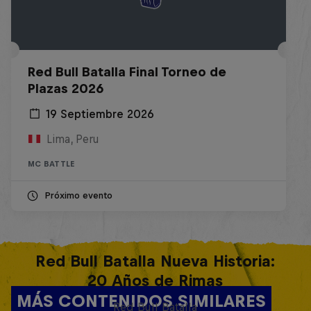
Red Bull Batalla Final Torneo de
Plazas 2026
19 Septiembre 2026
Lima, Peru
MC BATTLE
Próximo evento
Red Bull Batalla Nueva Historia:
20 Años de Rimas
MÁS CONTENIDOS SIMILARES
Red Bull Batalla