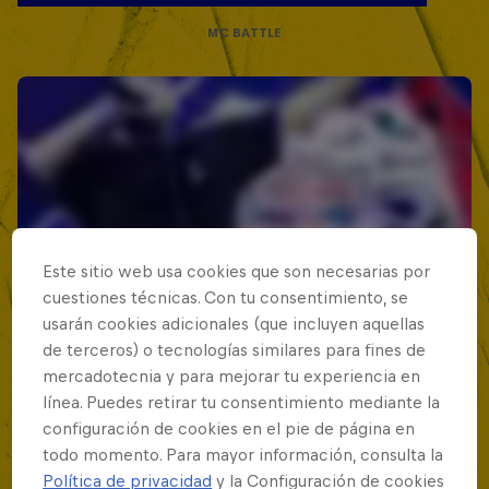
MC BATTLE
Este sitio web usa cookies que son necesarias por
cuestiones técnicas. Con tu consentimiento, se
usarán cookies adicionales (que incluyen aquellas
de terceros) o tecnologías similares para fines de
mercadotecnia y para mejorar tu experiencia en
línea. Puedes retirar tu consentimiento mediante la
configuración de cookies en el pie de página en
todo momento. Para mayor información, consulta la
Política de privacidad
y la Configuración de cookies