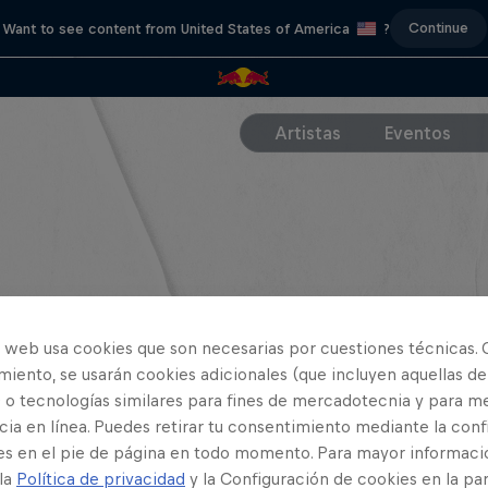
Continue
Want to see content from United States of America
?
Artistas
Eventos
o web usa cookies que son necesarias por cuestiones técnicas. 
iento, se usarán cookies adicionales (que incluyen aquellas de
 o tecnologías similares para fines de mercadotecnia y para me
ia en línea. Puedes retirar tu consentimiento mediante la conf
es en el pie de página en todo momento. Para mayor informaci
 la
Política de privacidad
y la Configuración de cookies en la pa