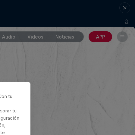
Audio
Videos
Noticias
APP
Con tu
jorar tu
iguración
ón,
rte