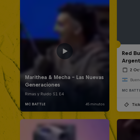
Red Bul
Argent
2 Oc
Bueno
MC BATT
Tick