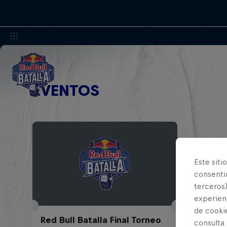
EVENTOS
Este siti
consentim
terceros)
experienc
de cooki
Red Bull Batalla Final Torneo
consulta