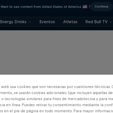
Continue
Want to see content from United States of America
?
Energy Drinks
Eventos
Atletas
Red Bull TV
o web usa cookies que son necesarias por cuestiones técnicas. 
iento, se usarán cookies adicionales (que incluyen aquellas de
 o tecnologías similares para fines de mercadotecnia y para me
ia en línea. Puedes retirar tu consentimiento mediante la conf
es en el pie de página en todo momento. Para mayor informaci