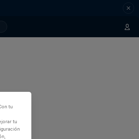
Con tu
jorar tu
iguración
ón,