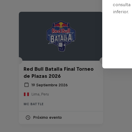
consulta
inferior.
Red Bull Batalla Final Torneo
de Plazas 2026
19 Septiembre 2026
Lima, Peru
MC BATTLE
Próximo evento