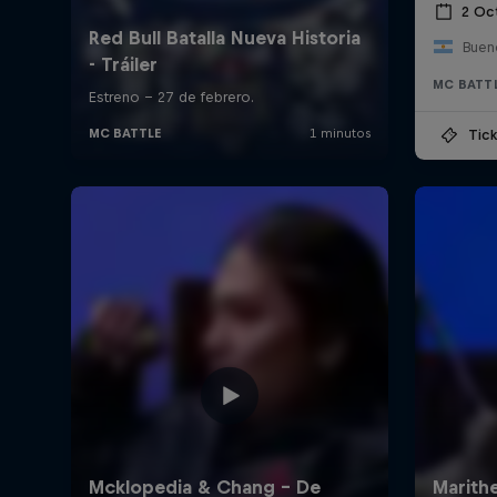
2 Oc
Bueno
MC BATT
Tick