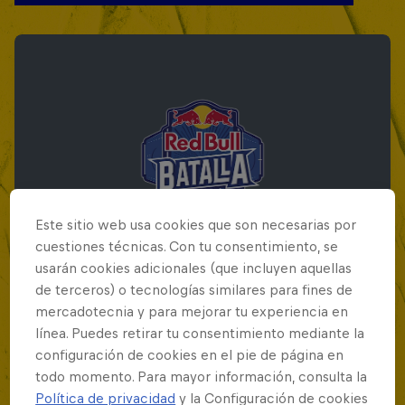
Este sitio web usa cookies que son necesarias por
cuestiones técnicas. Con tu consentimiento, se
usarán cookies adicionales (que incluyen aquellas
de terceros) o tecnologías similares para fines de
mercadotecnia y para mejorar tu experiencia en
Red Bull Batalla Final Torneo de Plazas
línea. Puedes retirar tu consentimiento mediante la
2026
configuración de cookies en el pie de página en
todo momento. Para mayor información, consulta la
19 Septiembre 2026
Política de privacidad
y la Configuración de cookies