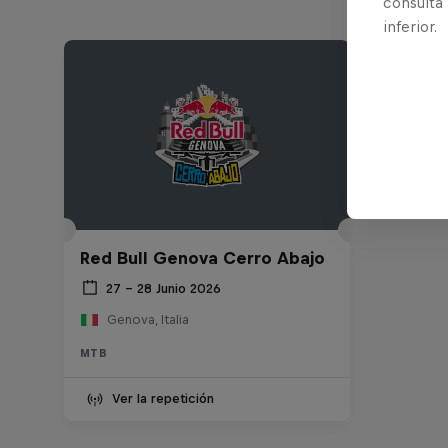
consulta
inferior.
Red Bull Genova Cerro Abajo
27 – 28 Junio 2026
Genova, Italia
MTB
Ver la repetición