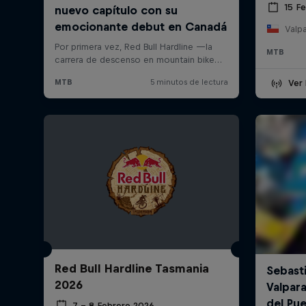
15 F
Valpa
MTB
Ver 
Red Bull Hardline Tasmania
2026
7 – 8 Febrero 2026