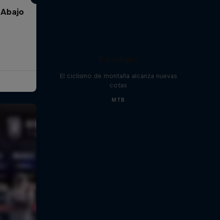
 Abajo
Paradigm
El ciclismo de montaña alcanza nuevas
cotas
MTB