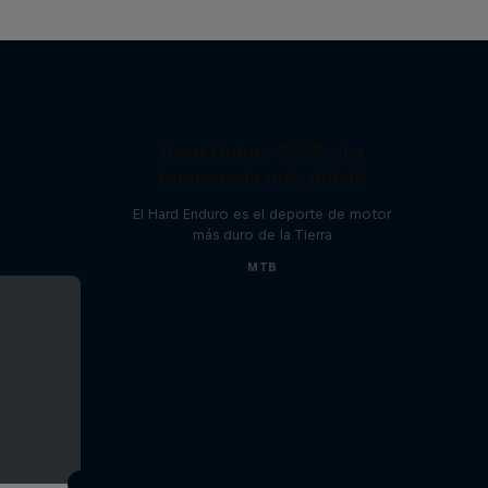
Hard Enduro 2025: ¿La
temporada más difícil?
El Hard Enduro es el deporte de motor
más duro de la Tierra
MTB