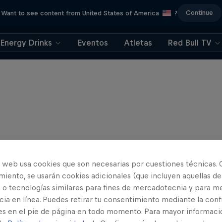
Continue
Want to see content from United States of America
?
Energy Drinks
Eventos
Atletas
Red Bull TV
o web usa cookies que son necesarias por cuestiones técnicas. 
iento, se usarán cookies adicionales (que incluyen aquellas de
 o tecnologías similares para fines de mercadotecnia y para me
ia en línea. Puedes retirar tu consentimiento mediante la conf
es en el pie de página en todo momento. Para mayor informaci