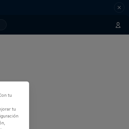
Con tu
jorar tu
iguración
ón,