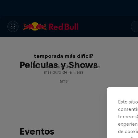
Hard Enduro 2025: ¿La
temporada más difícil?
Películas y Shows
El Hard Enduro es el deporte de motor
más duro de la Tierra
MTB
Este siti
consentim
terceros)
experienc
Eventos
de cooki