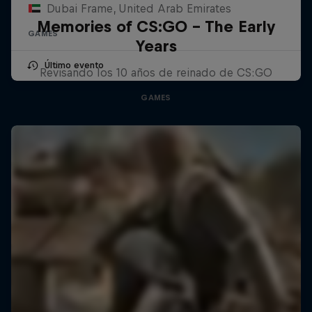
Dubai Frame, United Arab Emirates
Memories of CS:GO – The Early
GAMES
Years
Último evento
Revisando los 10 años de reinado de CS:GO
GAMES