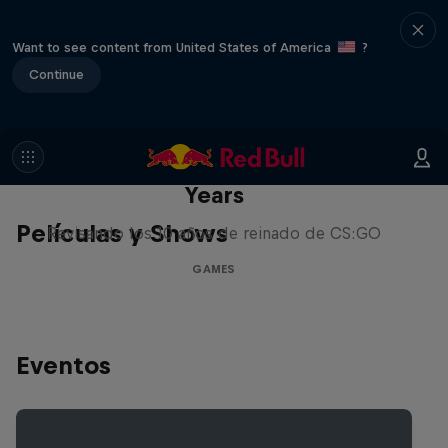
Want to see content from United States of America
?
Continue
Memories of CS:GO – The Early
Years
Películas y Shows
Revisando los 10 años de reinado de CS:GO
GAMES
Eventos