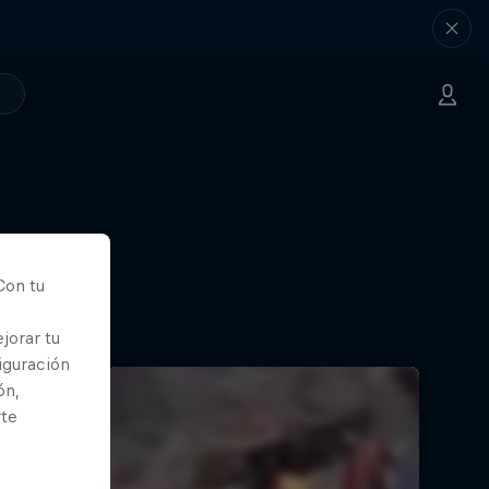
Con tu
jorar tu
iguración
ón,
rte