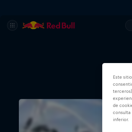
Este siti
consentim
terceros)
experienc
de cooki
consulta
inferior.