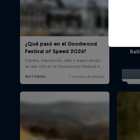
El Ca
Ral