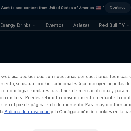
Continue
Want to see content from United States of America
?
Energy Drinks
Eventos
Atletas
Red Bull TV
Más contenidos similares
o web usa cookies que son necesarias por cuestiones técnicas. 
iento, se usarán cookies adicionales (que incluyen aquellas de
 o tecnologías similares para fines de mercadotecnia y para me
ia en línea. Puedes retirar tu consentimiento mediante la conf
es en el pie de página en todo momento. Para mayor informaci
 la
Política de privacidad
y la Configuración de cookies en la pa