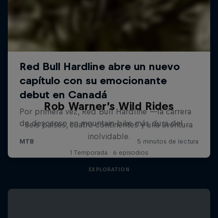
Rob Warner’s Wild Rides
Seis países, cuatro continentes y una aventura
inolvidable.
1 Temporada · 6 episodios
EXPLORATION