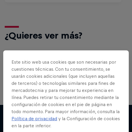
¿Quieres ver más?
Bike
Este sitio web usa cookies que son necesarias por
cuestiones técnicas. Con tu consentimiento, se
MTB, BMX o XC…¡lo mejor del mundo de las bicis
en un solo lugar!
usarán cookies adicionales (que incluyen aquellas
de terceros) o tecnologías similares para fines de
mercadotecnia y para mejorar tu experiencia en
línea. Puedes retirar tu consentimiento mediante la
configuración de cookies en el pie de página en
todo momento. Para mayor información, consulta la
Política de privacidad
y la Configuración de cookies
en la parte inferior.
Más contenidos similares