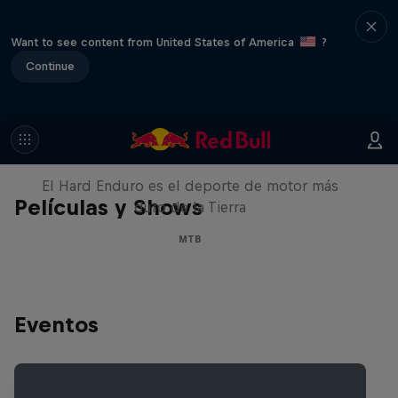
Want to see content from United States of America
?
Continue
Hard Enduro 2025: ¿La
temporada más difícil?
El Hard Enduro es el deporte de motor más
Películas y Shows
duro de la Tierra
MTB
Eventos