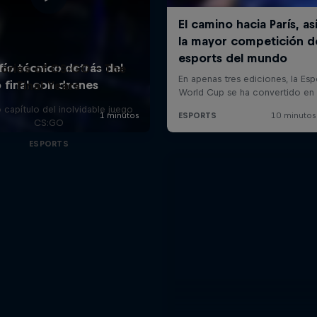
ries of CS:GO - The
Final Years
o capítulo del inolvidable juego
CS:GO
ESPORTS