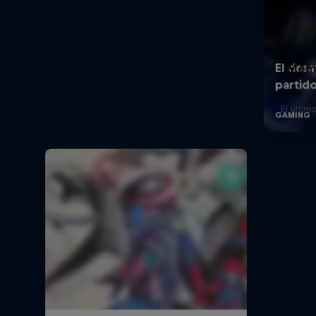
Memo
El últim