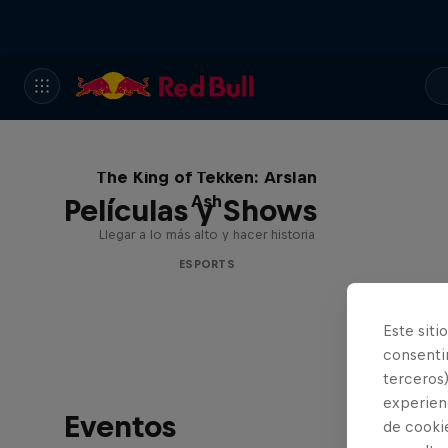
The King of Tekken: Arslan
Ash
Películas y Shows
Llegar a lo más alto y hacer historia
ESPORTS
Este siti
consentim
terceros)
experienc
Eventos
de cooki