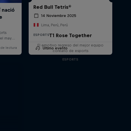
Red Bull Tetris®
14 Noviembre 2025
Lima, Perú, Perú
T1 Rose Together
ESPORTS
El emotivo regreso del mejor equipo
Último evento
coreano de esports
ESPORTS