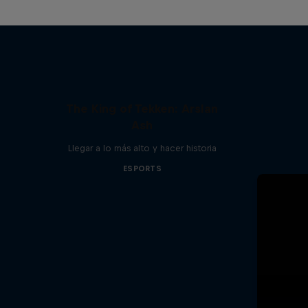
The King of Tekken: Arslan
Ash
Llegar a lo más alto y hacer historia
ESPORTS