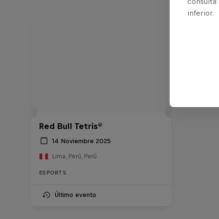
consulta
inferior.
Red Bull Tetris®
14 Noviembre 2025
Lima, Perú, Perú
ESPORTS
Último evento