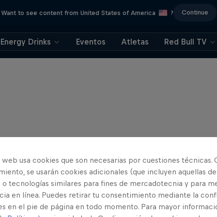
Continue
Want to see content from United States of America
?
Energy Drinks
Eventos
Atletas
Red Bull TV
o web usa cookies que son necesarias por cuestiones técnicas. 
iento, se usarán cookies adicionales (que incluyen aquellas de
 o tecnologías similares para fines de mercadotecnia y para me
ia en línea. Puedes retirar tu consentimiento mediante la conf
es en el pie de página en todo momento. Para mayor informaci