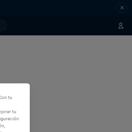
Con tu
jorar tu
iguración
ón,