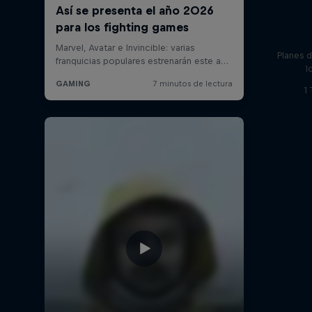
Planes 
l
1