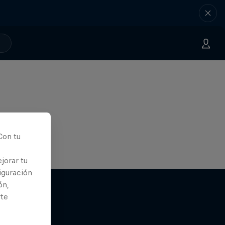
Con tu
jorar tu
iguración
ón,
rte