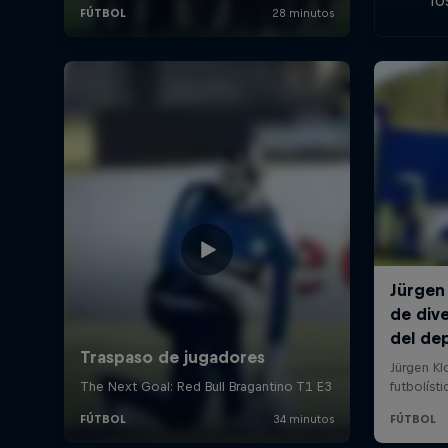
lo
free