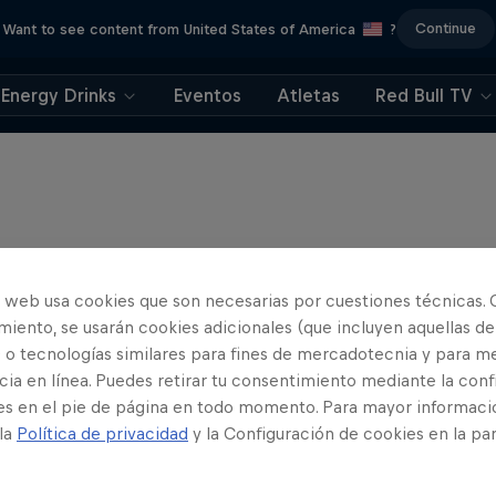
Continue
Want to see content from United States of America
?
Energy Drinks
Eventos
Atletas
Red Bull TV
o web usa cookies que son necesarias por cuestiones técnicas. 
iento, se usarán cookies adicionales (que incluyen aquellas de
 o tecnologías similares para fines de mercadotecnia y para me
ia en línea. Puedes retirar tu consentimiento mediante la conf
es en el pie de página en todo momento. Para mayor informaci
 la
Política de privacidad
y la Configuración de cookies en la pa