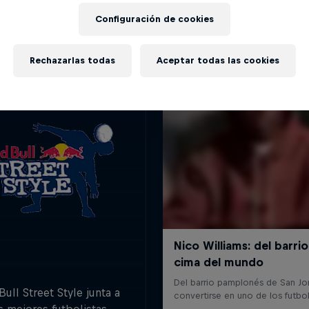
Más contenidos similares
Configuración de cookies
Rechazarlas todas
Aceptar todas las cookies
ull Street Style junta a