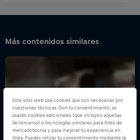
Más contenidos similares
Este sitio web usa cookies que son necesarias por
cuestiones técnicas. Con tu consentimiento, se
usarán cookies adicionales (que incluyen aquellas
de terceros) o tecnologías similares para fines de
mercadotecnia y para mejorar tu experiencia en
línea. Puedes retirar tu consentimiento mediante la