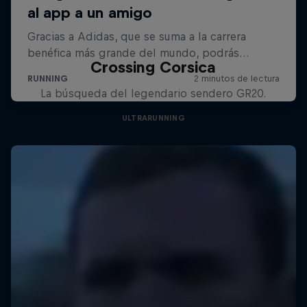
Crossing Corsica
La búsqueda del legendario sendero GR20.
ULTRARUNNING