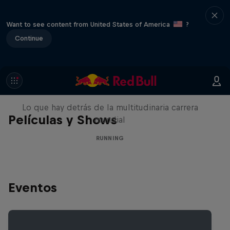
Want to see content from United States of America
?
Continue
Wings for Life World Run: Entre
bastidores
Lo que hay detrás de la multitudinaria carrera
Películas y Shows
mundial
RUNNING
Eventos