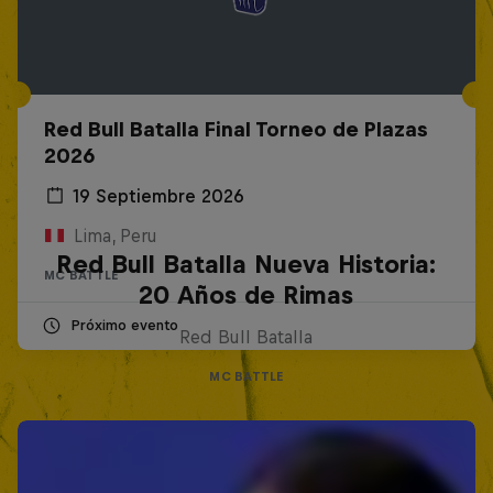
Red Bull Batalla Final Torneo de Plazas
2026
19 Septiembre 2026
Lima, Peru
Red Bull Batalla Nueva Historia:
MC BATTLE
20 Años de Rimas
Próximo evento
Red Bull Batalla
MC BATTLE