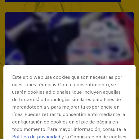
Este sitio web usa cookies que son necesarias por
cuestiones técnicas. Con tu consentimiento, se
usarán cookies adicionales (que incluyen aquellas
de terceros) o tecnologías similares para fines de
mercadotecnia y para mejorar tu experiencia en
línea. Puedes retirar tu consentimiento mediante la
configuración de cookies en el pie de página en
todo momento. Para mayor información, consulta la
Política de privacidad
y la Configuración de cookies