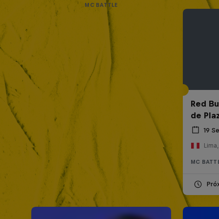
MC BATTLE
Red Bul
de Pla
19 S
Lima,
MC BATT
Pró