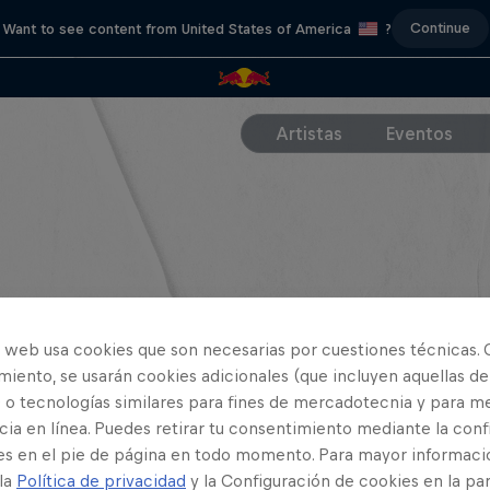
Continue
Want to see content from United States of America
?
Artistas
Eventos
o web usa cookies que son necesarias por cuestiones técnicas. 
iento, se usarán cookies adicionales (que incluyen aquellas de
 o tecnologías similares para fines de mercadotecnia y para me
ia en línea. Puedes retirar tu consentimiento mediante la conf
es en el pie de página en todo momento. Para mayor informaci
 la
Política de privacidad
y la Configuración de cookies en la pa