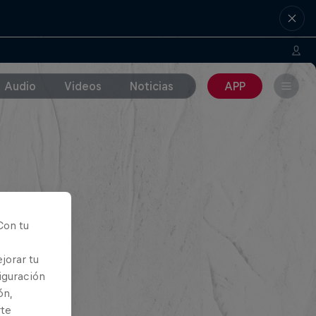
Audio
Videos
Noticias
APP
Con tu
jorar tu
iguración
ón,
rte