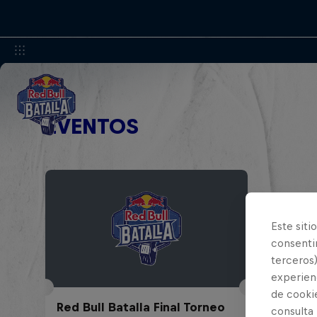
EVENTOS
Este siti
consentim
terceros)
experienc
de cooki
Red Bull Batalla Final Torneo
consulta