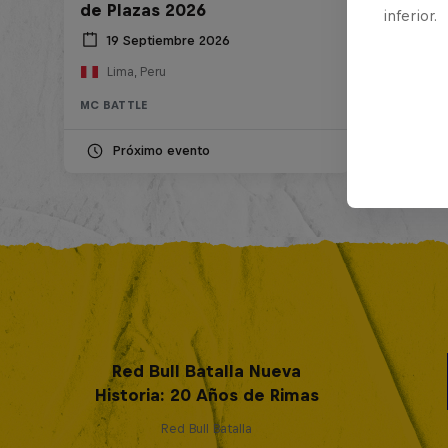
de Plazas 2026
inferior.
19 Septiembre 2026
Lima, Peru
MC BATTLE
Próximo evento
Red Bull Batalla Nueva
Historia: 20 Años de Rimas
Red Bull Batalla