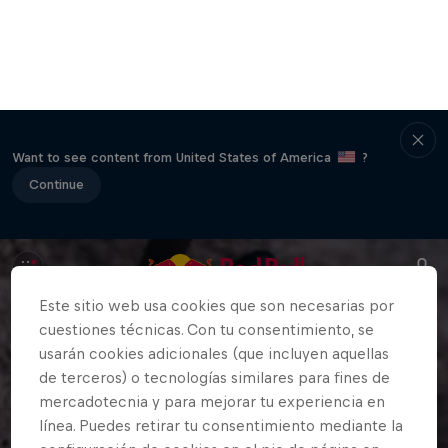
Want to see content from United States of America
?
Continue
Este sitio web usa cookies que son necesarias por
cuestiones técnicas. Con tu consentimiento, se
usarán cookies adicionales (que incluyen aquellas
de terceros) o tecnologías similares para fines de
mercadotecnia y para mejorar tu experiencia en
línea. Puedes retirar tu consentimiento mediante la
configuración de cookies en el pie de página en
todo momento. Para mayor información, consulta la
Política de privacidad
y la Configuración de cookies
en la parte inferior.