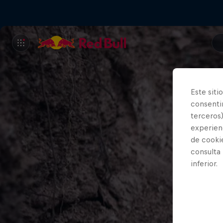
Este siti
consentim
terceros)
experienc
de cooki
consulta
inferior.