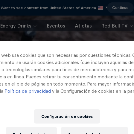
Continue
Want to see content from United States of America
?
Energy Drinks
Eventos
Atletas
Red Bull TV
o web usa cookies que son necesarias por cuestiones técnicas. 
iento, se usarán cookies adicionales (que incluyen aquellas de
 o tecnologías similares para fines de mercadotecnia y para me
ia en línea. Puedes retirar tu consentimiento mediante la conf
es en el pie de página en todo momento. Para mayor informaci
 la
Política de privacidad
y la Configuración de cookies en la pa
Configuración de cookies