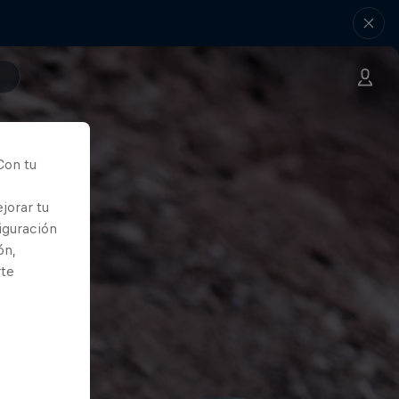
Con tu
jorar tu
iguración
ón,
rte