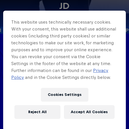
JD
United States
·
MC Battle
This website uses technically necessary cookies.
With your consent, this website shall use additional
cookies (including third party cookies) or similar
technologies to make our site work, for marketing
Date of birth
purposes and to improve your online experience.
14 December 2000
You can revoke your consent via the Cookie
Settings in the footer of the website at any time.
Place of birth
Further information can be found in our
Privacy
Colombia
Policy
and in the Cookie Settings directly below.
Age
25
Cookies Settings
Nationality
United States
Reject All
Accept All Cookies
Career start
2023