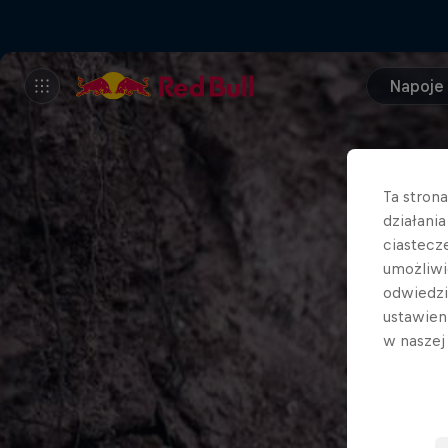
Napoje
Ta stron
działani
ciastecz
umożliwi
odwiedz
ustawien
w nasze