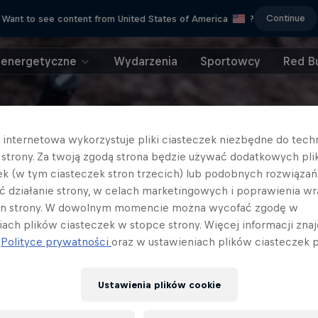
Continue
Want to see content from United States of America
?
 energetyczne
Wydarzenia
Sportowcy
Red Bu
a internetowa wykorzystuje pliki ciasteczek niezbędne do tec
a strony. Za twoją zgodą strona będzie używać dodatkowych pl
ek (w tym ciasteczek stron trzecich) lub podobnych rozwiązań
ć działanie strony, w celach marketingowych i poprawienia wr
in strony. W dowolnym momencie można wycofać zgodę w
iach plików ciasteczek w stopce strony. Więcej informacji znaj
j
Polityce prywatności
oraz w ustawieniach plików ciasteczek p
Ustawienia plików cookie