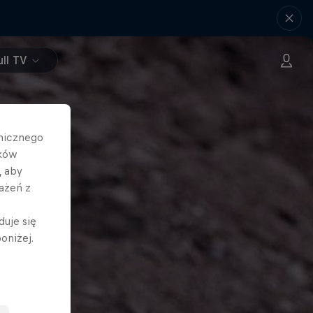
ll TV
hnicznego
ików
, aby
ażeń z
duje się
oniżej.