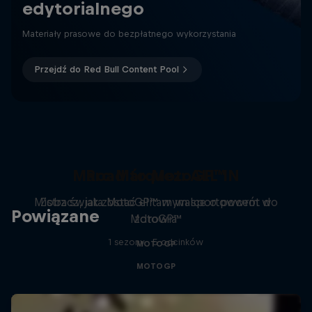
edytorialnego
Materiały prasowe do bezpłatnego wykorzystania
Przejdź do Red Bull Content Pool
Marc Márquez: ALL IN
Road to MotoGP™
Mistrz świata MotoGP™ w walce o powrót do
Zobacz, jak zostać elitarnym sportowcem w
Powiązane
MotoGP™
zdrowia
1 sezony · 5 odcinków
MOTOGP
MOTOGP