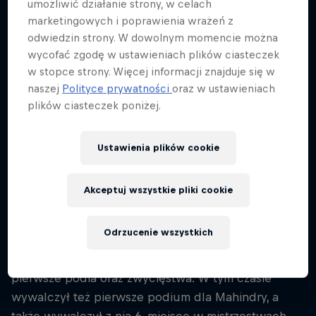
umożliwić działanie strony, w celach
Portugal
marketingowych i poprawienia wrażeń z
Dyscypliny
odwiedzin strony. W dowolnym momencie można
MotoGP
wycofać zgodę w ustawieniach plików ciasteczek
w stopce strony. Więcej informacji znajduje się w
naszej
Polityce prywatności
oraz w ustawieniach
plików ciasteczek poniżej.
Miguel Oliveira pierwszą popularność zyskał
jeszcze w 2010 roku, kiedy przegrał walkę o tytuł
Ustawienia plików cookie
mistrza Hiszpanii z Maverickiem Viñalesem o
zaledwie 2 punkty. Dzięki temu jednak, w sezonie
2011, Portugalczyk awansował do klasy 125cc w
Akceptuj wszystkie pliki cookie
Motocyklowych Mistrzostwach Świata.
Odrzucenie wszystkich
Kolejne cztery sezony Oliveira spędził w Moto3,
pomału zdobywając cenne doświadczenie,
pierwsze podia oraz zwycięstwa. W tym czasie
wywalczył też pierwsze podium dla Mahindry, a