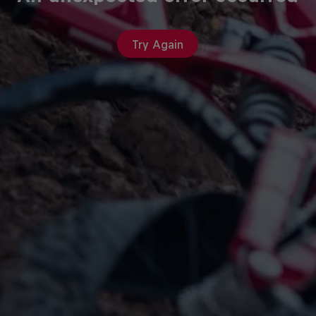
Try Again