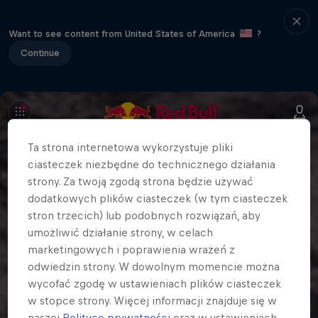
Want to see content from United States of America
?
Continue
Ta strona internetowa wykorzystuje pliki
ciasteczek niezbędne do technicznego działania
strony. Za twoją zgodą strona będzie używać
dodatkowych plików ciasteczek (w tym ciasteczek
stron trzecich) lub podobnych rozwiązań, aby
umożliwić działanie strony, w celach
marketingowych i poprawienia wrażeń z
odwiedzin strony. W dowolnym momencie można
wycofać zgodę w ustawieniach plików ciasteczek
w stopce strony. Więcej informacji znajduje się w
naszej
Polityce prywatności
oraz w ustawieniach