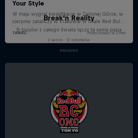
Break'n Reality
B-boyów z całego świata łączy ta sama pasja
2 sezon · 12 odcinków
BREAKING