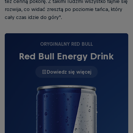
też cenną pokorę. Z takimi ludźmi wszystko fajnie się
rozwija, co widać zresztą po poziomie tańca, który
cały czas idzie do góry".
ORYGINALNY RED BULL
Red Bull Energy Drink
Dowiedz się więcej