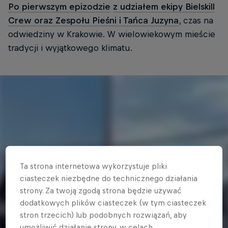
Po pierwszym epizodzie
z udziałem ekipy Bielskill
Crew oraz Zespołu Pieśni i Tańca Juzyna
, czas na
odwiedziny w Krakowie. W wielowiekowym mieście
tradycji i wyjątkowego klimatu.
Ta strona internetowa wykorzystuje pliki
ciasteczek niezbędne do technicznego działania
strony. Za twoją zgodą strona będzie używać
dodatkowych plików ciasteczek (w tym ciasteczek
stron trzecich) lub podobnych rozwiązań, aby
umożliwić działanie strony, w celach