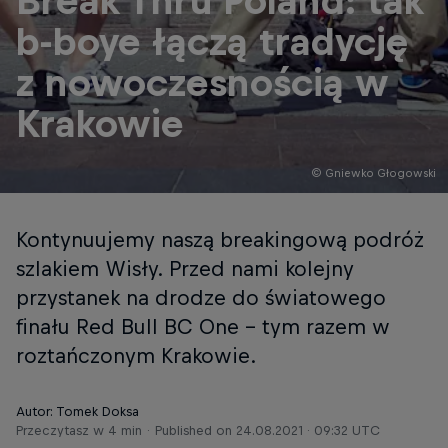
Break Thru Poland: tak
b-boye łączą tradycję
z nowoczesnością w
Krakowie
© Gniewko Głogowski
Kontynuujemy naszą breakingową podróż
szlakiem Wisły. Przed nami kolejny
przystanek na drodze do światowego
finału Red Bull BC One – tym razem w
roztańczonym Krakowie.
Autor: Tomek Doksa
Przeczytasz w 4 min
Published on
24.08.2021 · 09:32 UTC