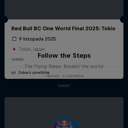
Red Bull BC One World Final 2025: Tokio
9 listopada 2025
Tokio, Japan
Follow the Steps
TANIEC
The Flying Steps: Breakin' the world
Zobacz powtórkę
1 sezony · 6 odcinków
TANIEC