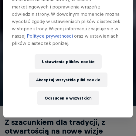
marketingowych i poprawienia wrażeń z
odwiedzin strony. W dowolnym momencie można
wycofać zgodę w ustawieniach plików ciasteczek
w stopce strony. Więcej informacji znajduje się w
4 min
naszej
Polityce prywatności
oraz w ustawieniach
Break Thru Poland: Kraków
plików ciasteczek poniżej.
Kontynuujemy breakingową podróż wzdłuż Wisły i na drodze do
światowego finału Red Bull BC One (6 listopada 2021 r. w Gdańsku)
Ustawienia plików cookie
- z drugim przystankiem Break Thru Poland zaglądamy do Krakowa.
Akceptuj wszystkie pliki cookie
Zobacz więcej
Odrzucenie wszystkich
Z szacunkiem dla tradycji, z
otwartością na nowe wizje