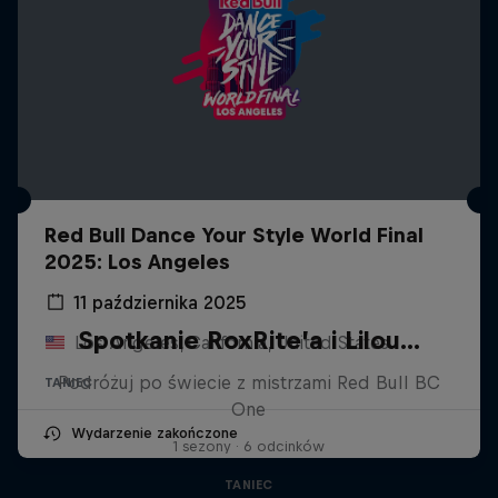
Red Bull Dance Your Style World Final
2025: Los Angeles
11 października 2025
Spotkanie RoxRite’a i Lilou...
Los Angeles, California, United States
Podróżuj po świecie z mistrzami Red Bull BC
TANIEC
One
Wydarzenie zakończone
1 sezony · 6 odcinków
TANIEC