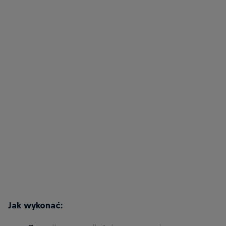
Mika Noodt
Mika w pozycji końcowej do przysiadu z kettlebell.
© Henner Thies
Jak wykonać: