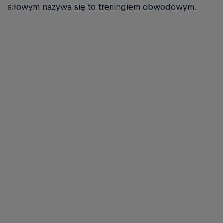
siłowym nazywa się to treningiem obwodowym.
Mika Noodt
Mika Noodt dokładnie wie, do czego trenuje - każdego dnia!
© Nikolas Tusl / Red Bull Content Pool