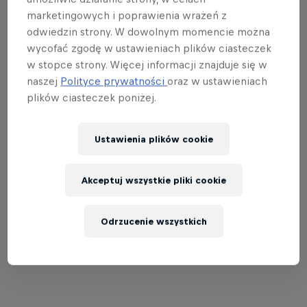
częścią mięśni za pomocą zaledwie kilku
marketingowych i poprawienia wrażeń z
odwiedzin strony. W dowolnym momencie można
ćwiczeń i zwiększyć spalanie kalorii znacznie
wycofać zgodę w ustawieniach plików ciasteczek
bardziej niż na przykład w przypadku treningu
w stopce strony. Więcej informacji znajduje się w
górnej części ciała.
naszej
Polityce prywatności
oraz w ustawieniach
Trening nóg najbardziej zwiększa produkcję
plików ciasteczek poniżej.
testosteronu i hormonów wzrostu w
organizmie. Oba hormony są ważne dla
Ustawienia plików cookie
budowania mięśni.
Silne nogi zapewniają mocną podstawę ciała, a
Akceptuj wszystkie pliki cookie
tym samym większą stabilność. Im bardziej
stabilnie stoisz na ziemi, tym więcej siły możesz
Odrzucenie wszystkich
wytworzyć w tułowiu i kończynach górnych -
przydatne na przykład w sportach walki.