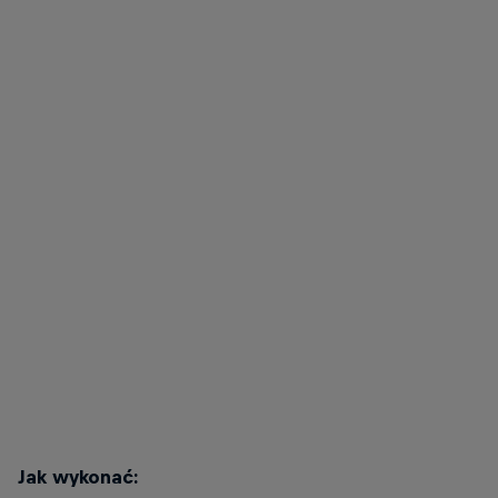
Mika w idealnej pozycji do martwego ciągu na jednej nodze.
© Henner Thies
Mika Noodt
Mika w pozycji końcowej martwego ciągu z kettlebell na jednej nodze.
© Henner Thies
Jak wykonać: