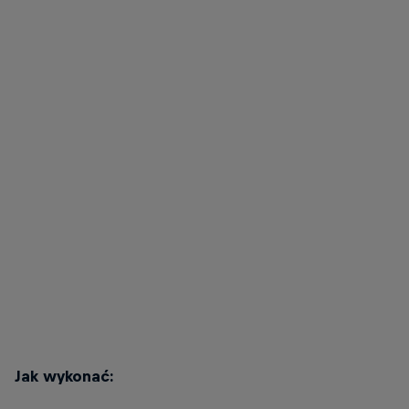
Mika w pozycji wyjściowej do wykroku do tyłu.
© Henner Thies
Mika Noodt
Mika w końcowej pozycji wykroku do tyłu.
© Henner Thies
Jak wykonać: