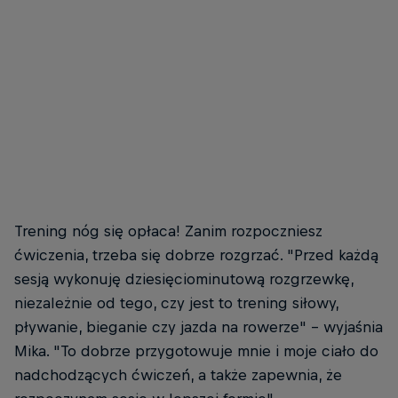
Mika Noodt
Mika podczas treningu pływackiego w jeziorze Wolfgangsee
© Nikolas Tusl / Red Bull Content Pool
Trening nóg się opłaca! Zanim rozpoczniesz
ćwiczenia, trzeba się dobrze rozgrzać. "Przed każdą
sesją wykonuję dziesięciominutową rozgrzewkę,
niezależnie od tego, czy jest to trening siłowy,
pływanie, bieganie czy jazda na rowerze" - wyjaśnia
Mika. "To dobrze przygotowuje mnie i moje ciało do
nadchodzących ćwiczeń, a także zapewnia, że