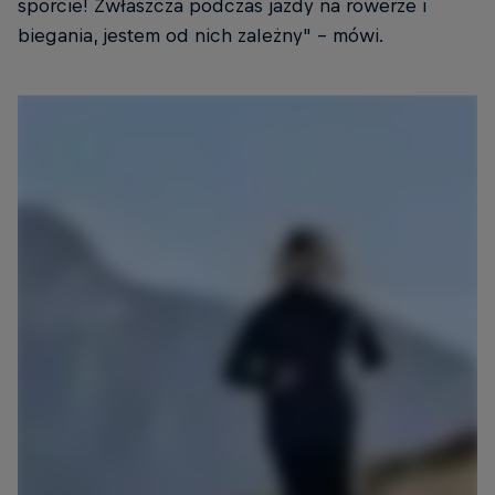
sporcie! Zwłaszcza podczas jazdy na rowerze i
biegania, jestem od nich zależny" - mówi.