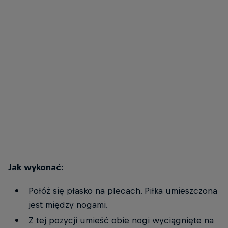
Mika Noodt
Mika w pozycji końcowej podciągania na jednej nodze na piłce
© Henner Thies
Jak wykonać:
Połóż się płasko na plecach. Piłka umieszczona
jest między nogami.
Z tej pozycji umieść obie nogi wyciągnięte na