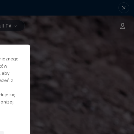
ll TV
hnicznego
ików
, aby
ażeń z
duje się
oniżej.