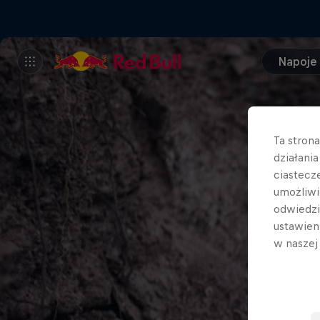
Napoje
Ta stron
działani
ciastecz
umożliwi
odwiedz
ustawien
w nasze