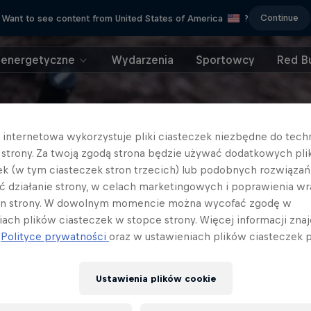
Continue
Want to see content from United States of America
?
 energetyczne
Wydarzenia
Sportowcy
Red Bu
a internetowa wykorzystuje pliki ciasteczek niezbędne do tec
a strony. Za twoją zgodą strona będzie używać dodatkowych pl
ek (w tym ciasteczek stron trzecich) lub podobnych rozwiązań
ć działanie strony, w celach marketingowych i poprawienia wr
in strony. W dowolnym momencie można wycofać zgodę w
iach plików ciasteczek w stopce strony. Więcej informacji znaj
j
Polityce prywatności
oraz w ustawieniach plików ciasteczek p
Ustawienia plików cookie