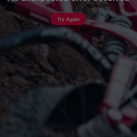
Try Again