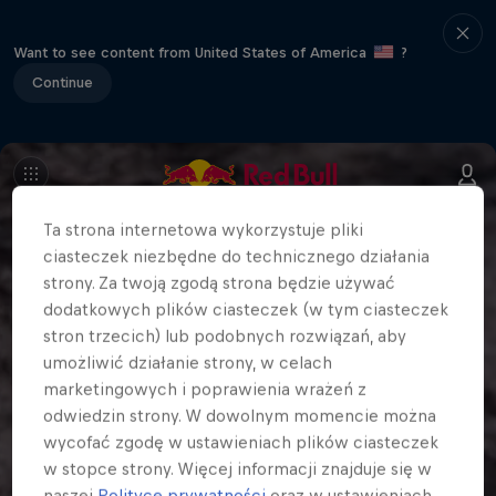
Want to see content from United States of America
?
Continue
Ta strona internetowa wykorzystuje pliki
ciasteczek niezbędne do technicznego działania
strony. Za twoją zgodą strona będzie używać
dodatkowych plików ciasteczek (w tym ciasteczek
stron trzecich) lub podobnych rozwiązań, aby
umożliwić działanie strony, w celach
marketingowych i poprawienia wrażeń z
odwiedzin strony. W dowolnym momencie można
wycofać zgodę w ustawieniach plików ciasteczek
w stopce strony. Więcej informacji znajduje się w
naszej
Polityce prywatności
oraz w ustawieniach