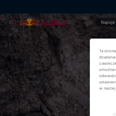
Napoje
Ta stron
działani
ciastecz
umożliwi
odwiedz
ustawien
w nasze