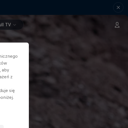
ll TV
hnicznego
ików
, aby
ażeń z
duje się
oniżej.