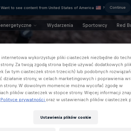
Continue
Want to see content from United States of America
?
 energetyczne
Wydarzenia
Sportowcy
Red Bu
a internetowa wykorzystuje pliki ciasteczek niezbędne do tec
a strony. Za twoją zgodą strona będzie używać dodatkowych pl
ek (w tym ciasteczek stron trzecich) lub podobnych rozwiązań
ć działanie strony, w celach marketingowych i poprawienia wr
in strony. W dowolnym momencie można wycofać zgodę w
iach plików ciasteczek w stopce strony. Więcej informacji znaj
j
Polityce prywatności
oraz w ustawieniach plików ciasteczek p
Ustawienia plików cookie