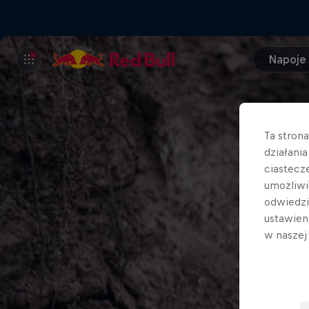
Napoje
Ta stron
działani
ciastecz
umożliwi
odwiedz
ustawien
w nasze