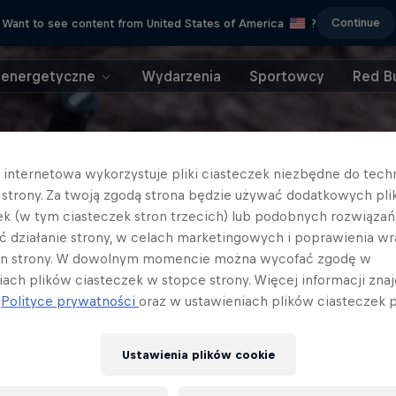
Continue
Want to see content from United States of America
?
 energetyczne
Wydarzenia
Sportowcy
Red Bu
a internetowa wykorzystuje pliki ciasteczek niezbędne do tec
a strony. Za twoją zgodą strona będzie używać dodatkowych pl
ek (w tym ciasteczek stron trzecich) lub podobnych rozwiązań
ć działanie strony, w celach marketingowych i poprawienia wr
in strony. W dowolnym momencie można wycofać zgodę w
iach plików ciasteczek w stopce strony. Więcej informacji znaj
j
Polityce prywatności
oraz w ustawieniach plików ciasteczek p
Ustawienia plików cookie