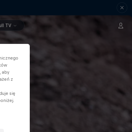
ll TV
hnicznego
ików
, aby
ażeń z
duje się
oniżej.