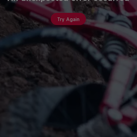
Try Again