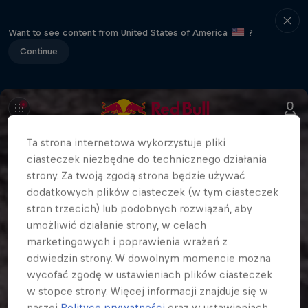
Want to see content from United States of America
?
Continue
Ta strona internetowa wykorzystuje pliki
ciasteczek niezbędne do technicznego działania
strony. Za twoją zgodą strona będzie używać
dodatkowych plików ciasteczek (w tym ciasteczek
stron trzecich) lub podobnych rozwiązań, aby
umożliwić działanie strony, w celach
marketingowych i poprawienia wrażeń z
odwiedzin strony. W dowolnym momencie można
wycofać zgodę w ustawieniach plików ciasteczek
w stopce strony. Więcej informacji znajduje się w
naszej
Polityce prywatności
oraz w ustawieniach