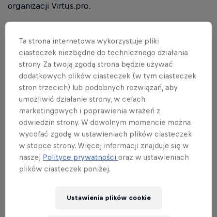
organizacji Virtus.pro.
Ta strona internetowa wykorzystuje pliki
ORYGINALNY RED BULL
ciasteczek niezbędne do technicznego działania
strony. Za twoją zgodą strona będzie używać
Red Bull Energy Drink
dodatkowych plików ciasteczek (w tym ciasteczek
stron trzecich) lub podobnych rozwiązań, aby
Dowiedz się więcej
umożliwić działanie strony, w celach
marketingowych i poprawienia wrażeń z
odwiedzin strony. W dowolnym momencie można
wycofać zgodę w ustawieniach plików ciasteczek
w stopce strony. Więcej informacji znajduje się w
naszej
Polityce prywatności
oraz w ustawieniach
plików ciasteczek poniżej.
Ustawienia plików cookie