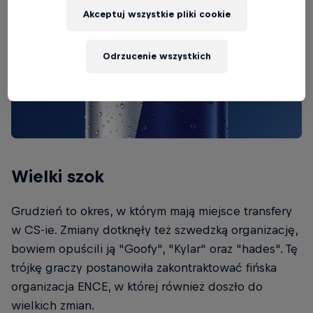
Akceptuj wszystkie pliki cookie
Odrzucenie wszystkich
Wielki szok
Grudzień to okres, w którym mają miejsce transfery
w CS-ie. Zmiany dotknęły też szwedzką organizację,
bowiem opuścili ją "Goofy", "Kylar" oraz "hades". Tę
trójkę graczy postanowiła zakontraktować fińska
organizacja ENCE, w której również doszło do
wielkich zmian.