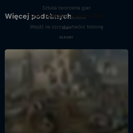
Sztuka tworzenia gier
Król Tekken: Arslan Ash
Więcej podobnych
2 sezon · 7 odcinków
Wejdź na szczyt i stwórz historię
GRY
ESPORT