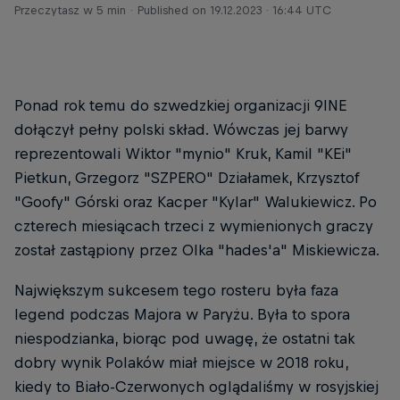
Przeczytasz w 5 min
Published on
19.12.2023 · 16:44 UTC
Ponad rok temu do szwedzkiej organizacji 9INE
dołączył pełny polski skład. Wówczas jej barwy
reprezentowali Wiktor "mynio" Kruk, Kamil "KEi"
Pietkun, Grzegorz "SZPERO" Działamek, Krzysztof
"Goofy" Górski oraz Kacper "Kylar" Walukiewicz. Po
czterech miesiącach trzeci z wymienionych graczy
został zastąpiony przez Olka "hades'a" Miskiewicza.
Największym sukcesem tego rosteru była faza
legend podczas Majora w Paryżu. Była to spora
niespodzianka, biorąc pod uwagę, że ostatni tak
dobry wynik Polaków miał miejsce w 2018 roku,
kiedy to Biało-Czerwonych oglądaliśmy w rosyjskiej