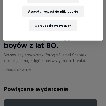
Akceptuj wszystkie pliki cookie
Odrzucenie wszystkich
Czytaj dalej
Nadzwyczajne zdjęcia b-
boyów z lat 80.
Szanowany nowojorski fotograf Jamel Shabazz
pokazuje serię zdjęć z pierwszych dni breakdance.
Przeczytasz w 1 min
Powiązane wydarzenia