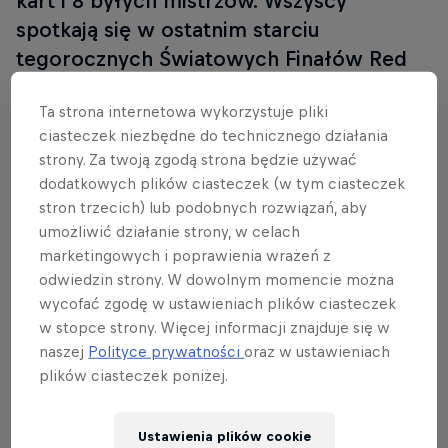
kart i 8 byłych mistrzów. Wszyscy
spotkają się w ostatnim starciu
tegorocznych Światowych Finałów Red
Bull BC One w Seulu, w Korei
Ta strona internetowa wykorzystuje pliki
Południowej. Spośród nich, tylko jeden
ciasteczek niezbędne do technicznego działania
ma szansę zostać królem
strony. Za twoją zgodą strona będzie używać
breakdance.Rywalizację będzie można
dodatkowych plików ciasteczek (w tym ciasteczek
śledzić na żywo na redbull.com.
stron trzecich) lub podobnych rozwiązań, aby
umożliwić działanie strony, w celach
marketingowych i poprawienia wrażeń z
odwiedzin strony. W dowolnym momencie można
wycofać zgodę w ustawieniach plików ciasteczek
w stopce strony. Więcej informacji znajduje się w
naszej
Polityce prywatności
oraz w ustawieniach
plików ciasteczek poniżej.
Ustawienia plików cookie