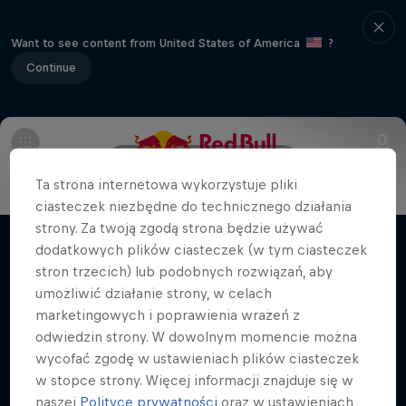
Want to see content from United States of America
?
Continue
Info
Line Up
Crews
Ta strona internetowa wykorzystuje pliki
ciasteczek niezbędne do technicznego działania
Z ulicy na stadiony
strony. Za twoją zgodą strona będzie używać
dodatkowych plików ciasteczek (w tym ciasteczek
Filmy i programy
Breaking: taniec, kultura czy sport?
stron trzecich) lub podobnych rozwiązań, aby
umożliwić działanie strony, w celach
TANIEC
marketingowych i poprawienia wrażeń z
odwiedzin strony. W dowolnym momencie można
wycofać zgodę w ustawieniach plików ciasteczek
Zobacz więcej
w stopce strony. Więcej informacji znajduje się w
naszej
Polityce prywatności
oraz w ustawieniach