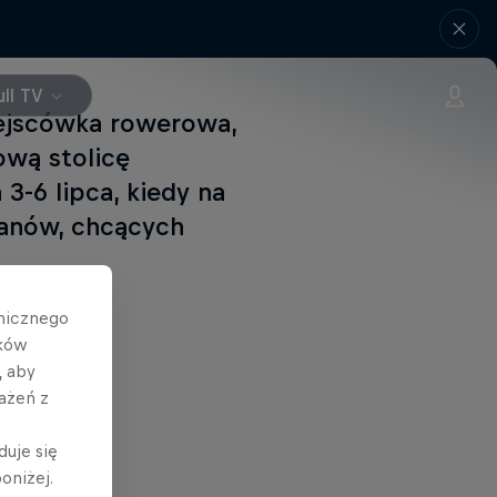
ll TV
iejscówka rowerowa,
ową stolicę
3-6 lipca, kiedy na
 fanów, chcących
hnicznego
ików
, aby
ażeń z
lej
duje się
oniżej.