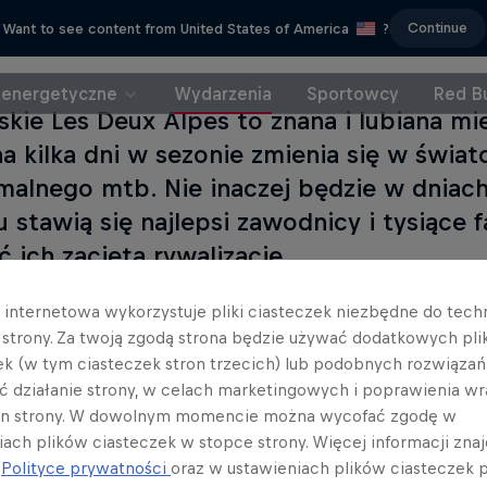
Continue
Want to see content from United States of America
?
 energetyczne
Wydarzenia
Sportowcy
Red Bu
skie Les Deux Alpes to znana i lubiana m
na kilka dni w sezonie zmienia się w świat
malnego mtb. Nie inaczej będzie w dniach 
u stawią się najlepsi zawodnicy i tysiące
ć ich zaciętą rywalizację.
a internetowa wykorzystuje pliki ciasteczek niezbędne do tec
a strony. Za twoją zgodą strona będzie używać dodatkowych pl
ek (w tym ciasteczek stron trzecich) lub podobnych rozwiązań
ć działanie strony, w celach marketingowych i poprawienia wr
Czytaj da
in strony. W dowolnym momencie można wycofać zgodę w
iach plików ciasteczek w stopce strony. Więcej informacji znaj
j
Polityce prywatności
oraz w ustawieniach plików ciasteczek p