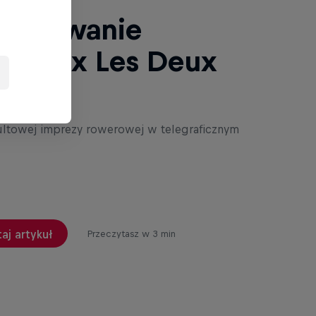
sumowanie
nkworx Les Deux
s
kultowej imprezy rowerowej w telegraficznym
aj artykuł
Przeczytasz w 3 min