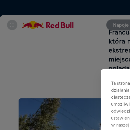
Napoje
Francu
która 
ekstre
miejsc
ogląda
Ta stron
działani
ciastecz
umożliwi
odwiedz
ustawien
w nasze