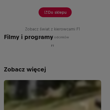
Do sklepu
Red Bull Racing Road Trips
Zobacz świat z kierowcami F1
Filmy i programy
3 sezon · 11 odcinków
F1
Zobacz więcej