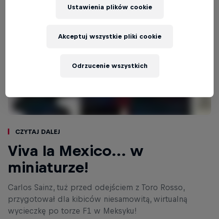
Ustawienia plików cookie
Akceptuj wszystkie pliki cookie
Odrzucenie wszystkich
Czytaj dalej
Viva la Mexico... w
miniaturze!
Carlos Sainz, tuż przed odejściem z Toro Rosso,
przygotował dla kibiców niesamowitą, wirtualną
wycieczkę po torze F1 w Meksyku!