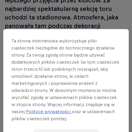
lepszego przyjęcia przez kibiców. Za
najbardziej spektakularną sekcję toru
uchodzi ta stadionowa. Atmosfera, jaka
panowała tam podczas dekoracji
zwycięzców na podium, ustępowała
Ta strona internetowa wykorzystuje pliki
chyba tylko tej z włoskiej Monzy.
ciasteczek niezbędne do technicznego działania
Kierowcy już nie mogą doczekać się
strony. Za twoją zgodą strona będzie używać
tutejszej rundy w 2016 roku!
dodatkowych plików ciasteczek (w tym ciasteczek
stron trzecich) lub podobnych rozwiązań, aby
umożliwić działanie strony, w celach
W wydarzeniu biorą udział
marketingowych i poprawienia wrażeń z
odwiedzin strony. W dowolnym momencie można
Max Verstappen
wycofać zgodę w ustawieniach plików ciasteczek
Holandia
w stopce strony. Więcej informacji znajduje się w
naszej
Polityce prywatności
oraz w ustawieniach
plików ciasteczek poniżej.