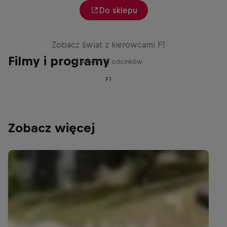
Do sklepu
Red Bull Racing Road Trips
Zobacz świat z kierowcami F1
Filmy i programy
3 sezon · 11 odcinków
F1
Zobacz więcej