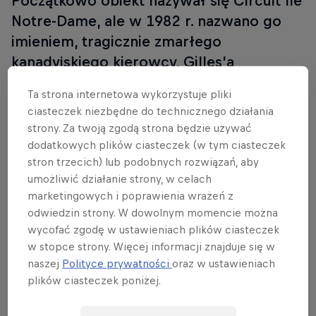
Początkowo obiekt nazywał się Circuit Ile
Notre-Dame, ale w 1982 r. nazwano go
imieniem, tragicznie zmarłego
kanadyjskiego kierowcy, Gilles’a
Villeneuve’a, który był pierwszym
Ta strona internetowa wykorzystuje pliki
triumfatorem podczas GP w 1978 roku.
ciasteczek niezbędne do technicznego działania
Kanadyjczyk zasiadał wtedy za kierownicą
strony. Za twoją zgodą strona będzie używać
Ferrari 312 T3. Obecnie obiekt ma
dodatkowych plików ciasteczek (w tym ciasteczek
stron trzecich) lub podobnych rozwiązań, aby
długość 4,361 km. Kierowcy poruszają się
umożliwić działanie strony, w celach
po nim zgodnie ze wskazówkami zegara.
marketingowych i poprawienia wrażeń z
Rekord okrążenia należy do Ralfa
odwiedzin strony. W dowolnym momencie można
Schumachera. Niemiec wykręcił czas
wycofać zgodę w ustawieniach plików ciasteczek
1:12.275 w 2004 roku.
w stopce strony. Więcej informacji znajduje się w
naszej
Polityce prywatności
oraz w ustawieniach
plików ciasteczek poniżej.