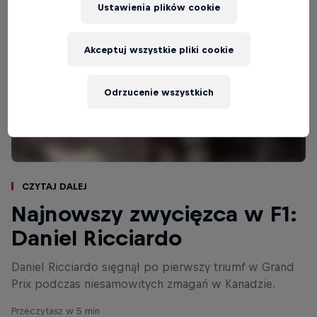
Ustawienia plików cookie
Akceptuj wszystkie pliki cookie
Odrzucenie wszystkich
Czytaj dalej
Najnowszy zwycięzca w F1:
Daniel Ricciardo
Daniel Ricciardo sięgnął po pierwszy triumf w Grand
Prix podczas niesamowitych zmagań w Kanadzie.
Przeczytasz w 5 min