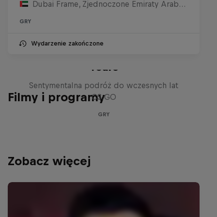
Dubai Frame, Zjednoczone Emiraty Arabskie
GRY
Wydarzenie zakończone
Memories of CS:GO – The Early
Years
Sentymentalna podróż do wczesnych lat
Filmy i programy
CS:GO
GRY
Zobacz więcej