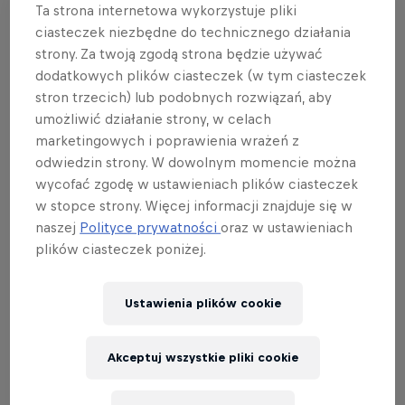
Ta strona internetowa wykorzystuje pliki
W turnieju tym zasady gry uległy zmianie - co
ciasteczek niezbędne do technicznego działania
wyjaśnione zostało w powyższym video. Nowe
strony. Za twoją zgodą strona będzie używać
reguły kładą nacisk przede wszystkim na dominację
dodatkowych plików ciasteczek (w tym ciasteczek
mapy - ten aspekt potyczek będzie w Home
stron trzecich) lub podobnych rozwiązań, aby
Ground by Red Bull o wiele ważniejszy, niż
umożliwić działanie strony, w celach
kiedykolwiek wcześniej w tradycyjnych
marketingowych i poprawienia wrażeń z
odwiedzin strony. W dowolnym momencie można
rozgrywkach.
wycofać zgodę w ustawieniach plików ciasteczek
Turniej na kanale
Red Bull Polska na Twitchu
w stopce strony. Więcej informacji znajduje się w
naszej
Polityce prywatności
oraz w ustawieniach
komentować będą
Deerfluffy
i
Luz
. Sporo uwagi na
plików ciasteczek poniżej.
pewno poświęcą występom Polaków z G2, gdzie
występują
paTiTek
(Patryk Fabrowski) oraz
zeek
(Aleksander Zygmunt).
Ustawienia plików cookie
Na liście uczestników turnieju zaproszonych do
Akceptuj wszystkie pliki cookie
Home Ground by Red Bull pojawiło się sześć
najważniejszych ekip światowego Valoranta - poza