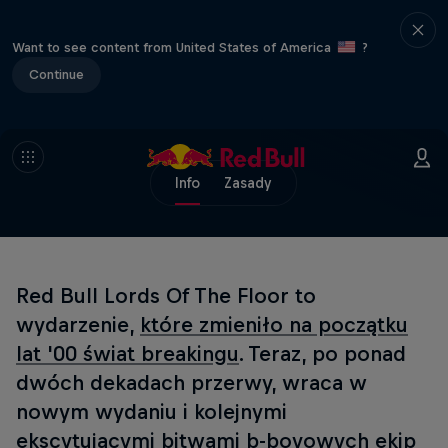
Want to see content from United States of America
?
Continue
Info
Zasady
Red Bull Lords Of The Floor to
wydarzenie,
które zmieniło na początku
lat '00 świat breakingu
. Teraz, po ponad
dwóch dekadach przerwy, wraca w
nowym wydaniu i kolejnymi
ekscytującymi bitwami b-boyowych ekip