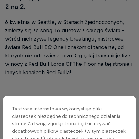
2 na 2.
6 kwietnia w Seattle, w Stanach Zjednoczonych,
zmierzy się ze sobą 16 duetów z całego świata -
wśród nich żywe legendy breakingu, mistrzowie
świata Red Bull BC One i znakomici tancerze, od
których nie oderwiesz oczu. Oglądaj transmisję live
w nocy z Red Bull Lords Of The Floor na tej stronie i
innych kanałach Red Bulla!
Partnerzy
Ta strona internetowa wykorzystuje pliki
ciasteczek niezbędne do technicznego działania
strony. Za twoją zgodą strona będzie używać
dodatkowych plików ciasteczek (w tym ciasteczek
stron trzecich) lub podobnych rozwiązań, aby