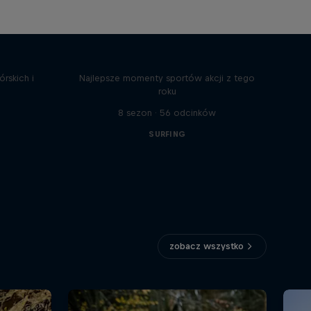
Red Bull Signature Series
rskich i
Najlepsze momenty sportów akcji z tego
roku
8 sezon · 56 odcinków
SURFING
zobacz wszystko