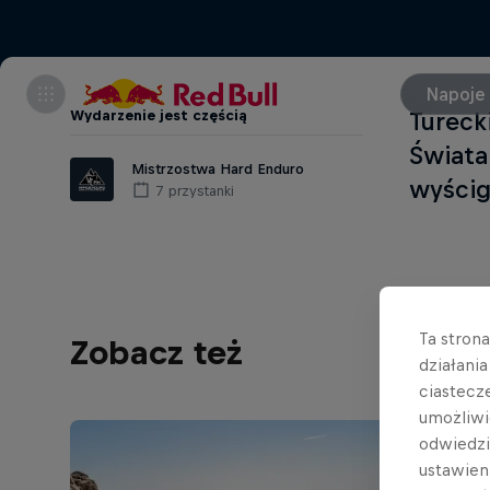
Napoje
Wydarzenie jest częścią
Tureck
Świata
Mistrzostwa Hard Enduro
wyścig
7 przystanki
Ta stron
Zobacz też
działani
ciastecz
umożliwi
odwiedz
ustawien