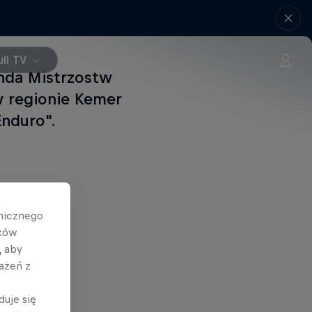
ll TV
unda Mistrzostw
w regionie Kemer
Enduro".
hnicznego
ików
, aby
ażeń z
duje się