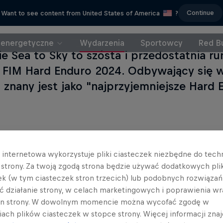
Continue
Want to see content from United States of America
?
 energetyczne
Wydarzenia
Sportowcy
Red Bu
ie Sea to Sky to szósta i przedostatnia r
 FIM Hard Enduro 2024. Odbywający się 
 znany jest jako "najprzyjemniejsze Hard 
a internetowa wykorzystuje pliki ciasteczek niezbędne do tec
a strony. Za twoją zgodą strona będzie używać dodatkowych pl
ek (w tym ciasteczek stron trzecich) lub podobnych rozwiązań
ć działanie strony, w celach marketingowych i poprawienia wr
in strony. W dowolnym momencie można wycofać zgodę w
iach plików ciasteczek w stopce strony. Więcej informacji znaj