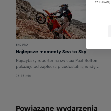
w nasze
ENDURO
Najlepsze momenty Sea to Sky
Najszybszy reporter na świecie Paul Bolton
pokazuje od zaplecza przedostatnią rundę
Mistrzostw Świata Hard Enduro 2024 i niesamowit
26:45 min
walkę o zwycięstwo bohaterów tureckiego Sea to
Sky.
Powiązane wydarzenia