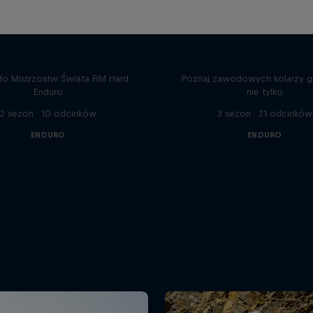
ard Lines – Manuel
nbichler i Paul Bolton
Rob Meets
o Mistrzostw Świata FIM Hard
Poznaj zawodowych kolarzy gó
Enduro
nie tylko
2 sezon · 10 odcinków
3 sezon · 21 odcinków
ENDURO
ENDURO