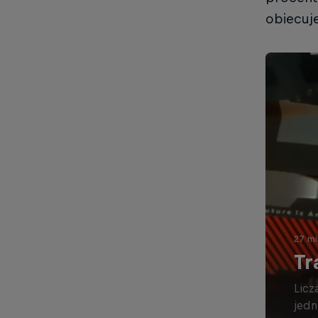
obiecuj
27 mi
Tr
Licz
jedn