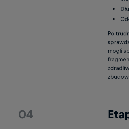
Dł
Odc
Po trud
sprawdz
mogli s
fragmen
zdradli
zbudowan
04
Etap