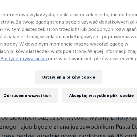
4 – 9. stycznia
Etap 10 – 17
12
a internetowa wykorzystuje pliki ciasteczek niezbędne do tec
a strony. Za twoją zgodą strona będzie używać dodatkowych pl
Etap 5 – 10. stycznia
Etap 11 – 18
13
ek (w tym ciasteczek stron trzecich) lub podobnych rozwiązań
ć działanie strony, w celach marketingowych i poprawienia wr
6 – 11. i 12. stycznia
Etap 12 – 19
14
in strony. W dowolnym momencie można wycofać zgodę w
iach plików ciasteczek w stopce strony. Więcej informacji znaj
j
Polityce prywatności
oraz w ustawieniach plików ciasteczek p
ar po raz piąty zmierza do Arabii Saudyjskiej, ofe
zy w historii 48-godzinny etap. Przyjrzyjmy się wię
Ustawienia plików cookie
ajdu Dakar 2024, biegnąca z AlUla do Yanbu nad b
Odrzucenie wszystkich
Akceptuj wszystkie pliki cookie
go, liczy łącznie 7891 km z czego 4727 km to odci
ów ruszy w głąb Arabii Saudyjskiej przemierzając
- od zielonych oaz, aż po wysokie wydmy Empty Q
znego rajdu będzie znana już zawodnikom Pusta Dzi
 trasy będzie zupełnie nowe, podobnie jak 48-godz