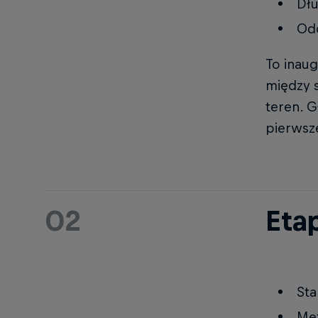
Dł
Odc
To inaug
między s
teren. 
pierwsz
02
Etap
Sta
Met