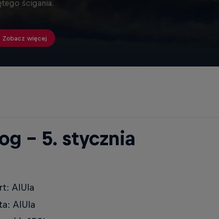
ętego ścigania.
Zobacz więcej
og – 5. stycznia
rt: AlUla
a: AlUla