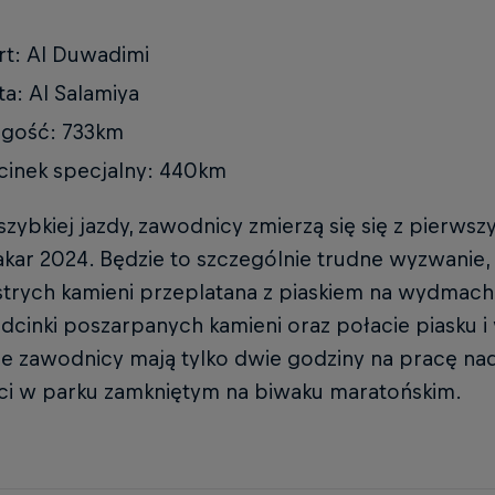
rt: Al Duwadimi
a: Al Salamiya
ugość: 733km
inek specjalny: 440km
szybkiej jazdy, zawodnicy zmierzą się się z pier
akar 2024. Będzie to szczególnie trudne wyzwanie
strych kamieni przeplatana z piaskiem na wydmac
dcinki poszarpanych kamieni oraz połacie piasku 
ne zawodnicy mają tylko dwie godziny na pracę na
ci w parku zamkniętym na biwaku maratońskim.