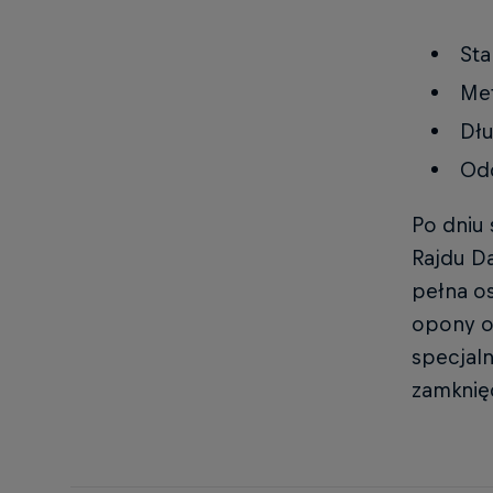
Sta
Met
Dł
Odc
Po dniu 
Rajdu D
pełna o
opony o
specjal
zamknię