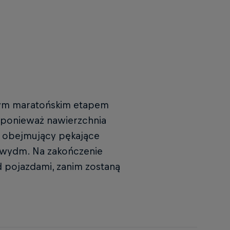
wszym maratońskim etapem
, ponieważ nawierzchnia
h obejmujący pękające
i wydm. Na zakończenie
d pojazdami, zanim zostaną