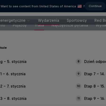
Continue
Want to see content from United States of America
?
 energetyczne
Wydarzenia
Sportowcy
Red Bu
Info
Pojazdy
Trasa
Najczęstsze pytania
Wynik
kule
Prolog – 5. stycznia
Dzień odpoc
8
1 – 6. stycznia
Etap 7 – 14.
9
2 – 7. stycznia
Etap 8 – 15.
10
3 – 8. stycznia
Etap 9 – 16.
11