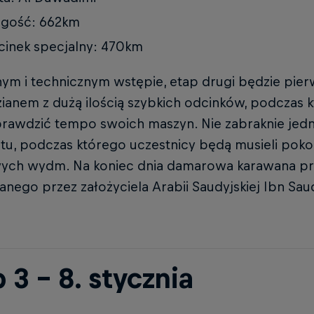
ugość: 662km
inek specjalny: 470km
nym i technicznym wstępie, etap drugi będzie pie
ianem z dużą ilością szybkich odcinków, podczas
prawdzić tempo swoich maszyn. Nie zabraknie jed
tu, podczas którego uczestnicy będą musieli pok
wych wydm. Na koniec dnia damarowa karawana pr
ego przez założyciela Arabii Saudyjskiej Ibn Sau
 3 – 8. stycznia