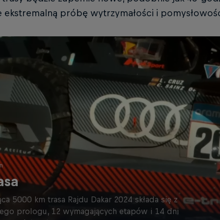
e ekstremalną próbę wytrzymałości i pomysłowoś
n
asa
ąca 5000 km trasa Rajdu Dakar 2024 składa się z
ego prologu, 12 wymagających etapów i 14 dni