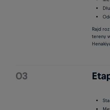
Dł
Odc
Rajd ro
tereny 
Henakiy
03
Etap
Sta
Met