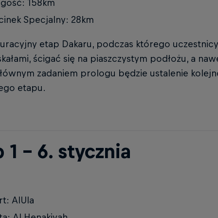
ugość: 158km
inek Specjalny: 28km
uracyjny etap Dakaru, podczas którego uczestnicy
kałami, ścigać się na piaszczystym podłożu, a naw
Głównym zadaniem prologu będzie ustalenie kolejn
ego etapu.
 1 – 6. stycznia
rt: AlUla
a: Al Henakiyah