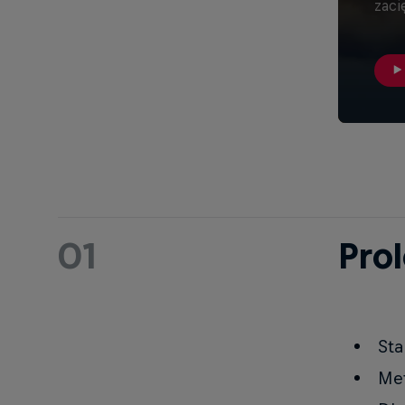
zaci
01
Prol
Sta
Met