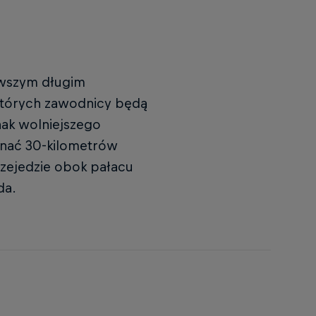
rwszym długim
 których zawodnicy będą
nak wolniejszego
onać 30-kilometrów
zejedzie obok pałacu
da.