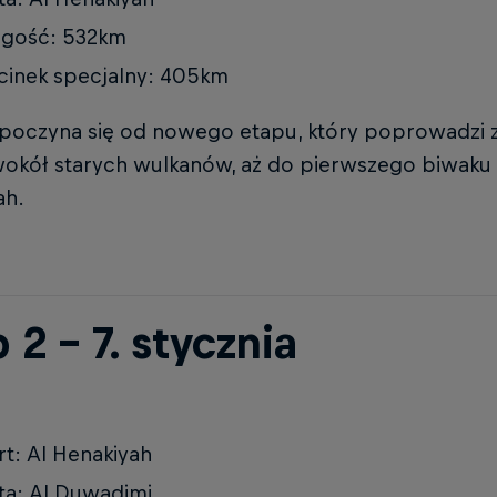
ugość: 532km
inek specjalny: 405km
zpoczyna się od nowego etapu, który poprowadzi 
wokół starych wulkanów, aż do pierwszego biwaku 
ah.
 2 – 7. stycznia
rt: Al Henakiyah
a: Al Duwadimi