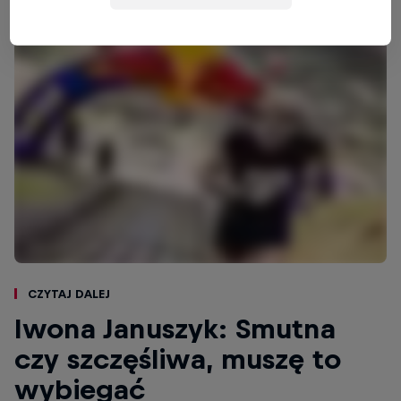
Czytaj dalej
Iwona Januszyk: Smutna
czy szczęśliwa, muszę to
wybiegać