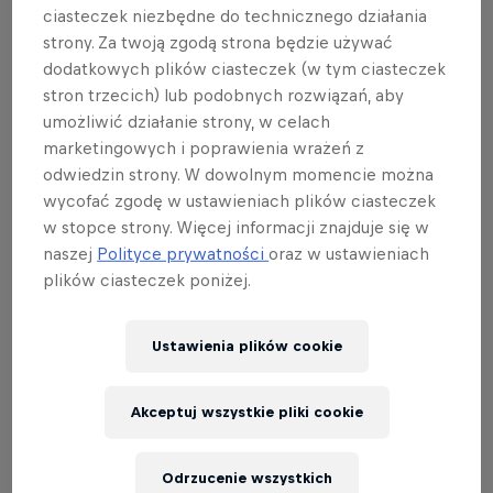
ciasteczek niezbędne do technicznego działania
okrążeniu stadionowej bieżni, ukończenie
strony. Za twoją zgodą strona będzie używać
tego biegu to wyzwanie. Wygrali najlepsi!
dodatkowych plików ciasteczek (w tym ciasteczek
Wszystkie pakiety zostały wyprzedane.
stron trzecich) lub podobnych rozwiązań, aby
umożliwić działanie strony, w celach
marketingowych i poprawienia wrażeń z
odwiedzin strony. W dowolnym momencie można
Partnerzy
wycofać zgodę w ustawieniach plików ciasteczek
w stopce strony. Więcej informacji znajduje się w
naszej
Polityce prywatności
oraz w ustawieniach
plików ciasteczek poniżej.
Ustawienia plików cookie
Akceptuj wszystkie pliki cookie
Odrzucenie wszystkich