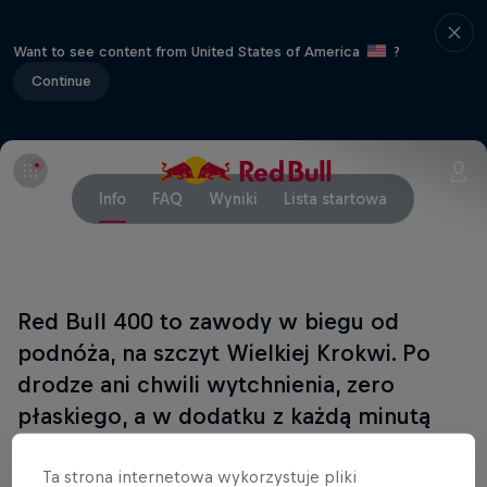
Want to see content from United States of America
?
Continue
Info
FAQ
Wyniki
Lista startowa
Red Bull 400 to zawody w biegu od
podnóża, na szczyt Wielkiej Krokwi. Po
drodze ani chwili wytchnienia, zero
płaskiego, a w dodatku z każdą minutą
było coraz bardziej stromo. Choć
długość trasy odpowiadała jednemu
Ta strona internetowa wykorzystuje pliki