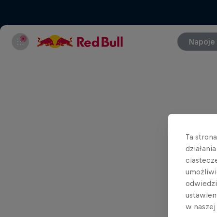
Napoje
Ta stron
działani
ciastecz
umożliwi
odwiedz
ustawien
w nasze