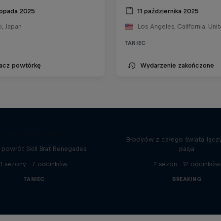
stopada 2025
11 października 2025
o, Japan
Los Angeles, California, Uni
TANIEC
acz powtórkę
Wydarzenie zakończone
Break'n Reality
The Break Boys
B-boyów z całego świata łącz
i powrót Skill Brat Renegades
pasja
1 sezony · 7 odcinków
2 sezon · 12 odcinków
TANIEC
BREAKING