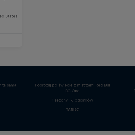
ted States
Spotkanie RoxRite’a i Lilou...
y ta sama
Podróżuj po świecie z mistrzami Red Bull
BC One
1 sezony · 6 odcinków
TANIEC