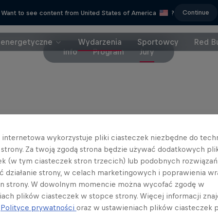
Continue
Want to see content from United States of America
?
 energetyczne
Wydarzenia
Sportowcy
Red Bu
Info
Program
Jury
Partnerzy
a internetowa wykorzystuje pliki ciasteczek niezbędne do tec
a strony. Za twoją zgodą strona będzie używać dodatkowych pl
ek (w tym ciasteczek stron trzecich) lub podobnych rozwiązań
ć działanie strony, w celach marketingowych i poprawienia wr
in strony. W dowolnym momencie można wycofać zgodę w
iach plików ciasteczek w stopce strony. Więcej informacji znaj
j
Polityce prywatności
oraz w ustawieniach plików ciasteczek p