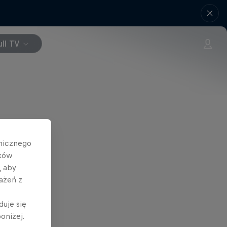
ll TV
hnicznego
ików
, aby
ażeń z
duje się
oniżej.