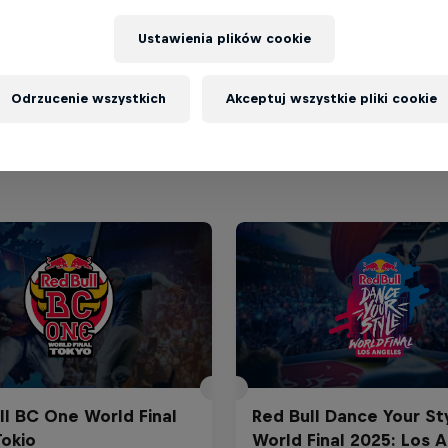
Ustawienia plików cookie
Odrzucenie wszystkich
Akceptuj wszystkie pliki cookie
ll BC One World Final
Red Bull Dance Your St
Tokio
World Final 2025: Los 