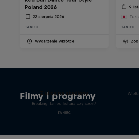
Poland 2026
9 li
22 sierpnia 2026
Toki
TANIEC
TANIEC
Wydarzenie wkrótce
Zob
Z ulicy na stadiony
Filmy i programy
Wielk
Breaking: taniec, kultura czy sport?
TANIEC