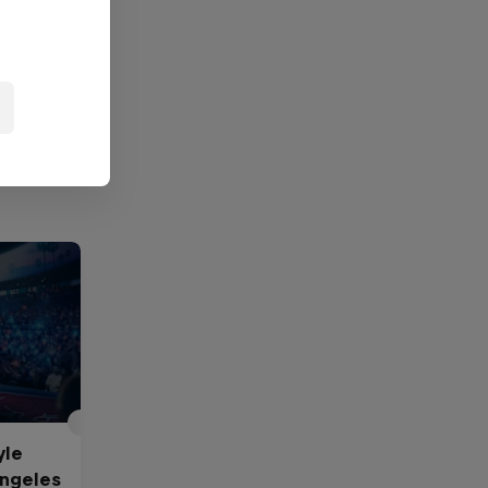
yle
Angeles