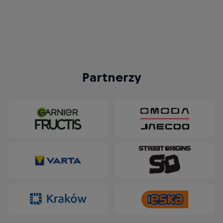
Kwalifikacje Red Bull Dance Your Style 2026
w Zielonej Górze - Aleks
© Gniewko Głogowski
Partnerzy