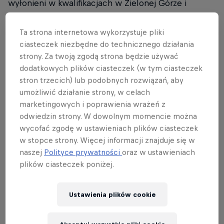
wyłonieni w kwalifikacjach w Zielonej Górze i
Warszawie, zostaną zaproszeni do udziału w
krajowym finale, którego miejsce ogłosimy już
Ta strona internetowa wykorzystuje pliki
wkrótce. Nie tańczysz? To przyjdź i kibicuj na żywo!
ciasteczek niezbędne do technicznego działania
strony. Za twoją zgodą strona będzie używać
Tutaj to widownia decyduje, kto wygrywa!
dodatkowych plików ciasteczek (w tym ciasteczek
stron trzecich) lub podobnych rozwiązań, aby
DROGA DO FINAŁU
umożliwić działanie strony, w celach
marketingowych i poprawienia wrażeń z
👉 I kwalifikacje:
23 maja, Zielona Góra, w ramach
odwiedzin strony. W dowolnym momencie można
Tancbuda Challenge -
ZOBACZ FOTORELACJĘ
wycofać zgodę w ustawieniach plików ciasteczek
w stopce strony. Więcej informacji znajduje się w
👉 II kwalifikacje:
20 czerwca, Warszawa, Cud nad
naszej
Polityce prywatności
oraz w ustawieniach
Wisłą -
ZOBACZ FOTORELACJĘ
plików ciasteczek poniżej.
🚨 Wielki finał:
22 sierpnia, Kraków, Rynek
Ustawienia plików cookie
Podgórski. Dla publiczności: wstęp wolny