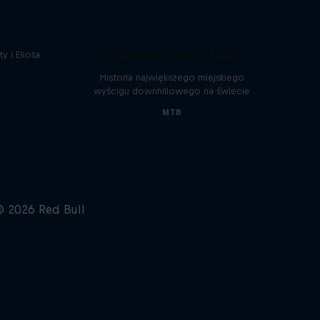
20 Lat ścigania w Red Bull
Świata
Valparaíso Cerro Abajo
y i Eliota
Historia największego miejskiego
wyścigu downhillowego na świecie
MTB