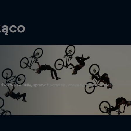
żąco
wiata Red Bulla, sprawdź poradniki, wywiady, filmy oraz nie …