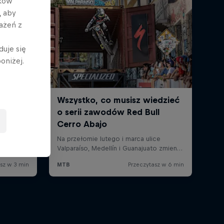
ików
, aby
ażeń z
duje się
oniżej.