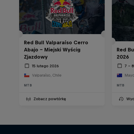
Red Bull Valparaíso Cerro
Abajo - Miejski Wyścig
Red Bu
Zjazdowy
2026
15 lutego 2026
7 – 
Valparaíso, Chile
Mayde
MTB
MTB
Zobacz powtórkę
Wyd