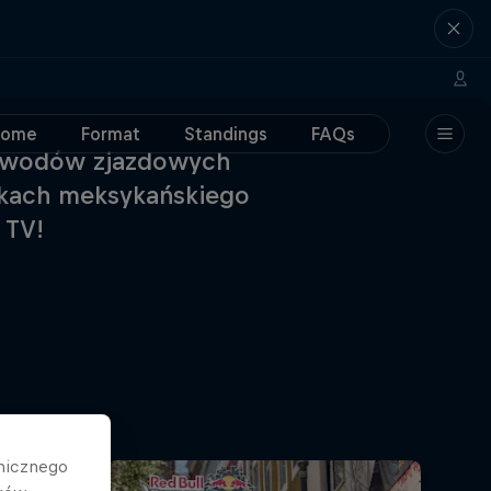
Home
Format
Standings
FAQs
 zawodów zjazdowych
czkach meksykańskiego
 TV!
hnicznego