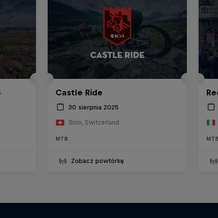
5
Castle Ride
Re
30 sierpnia 2025
Sion, Switzerland
MTB
MT
Zobacz powtórkę