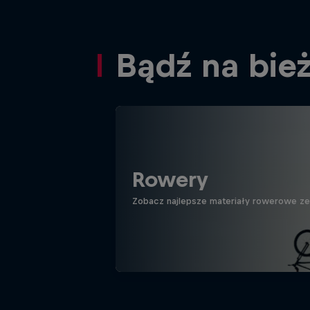
Bądź na bie
Rowery
Zobacz najlepsze materiały rowerowe ze ś