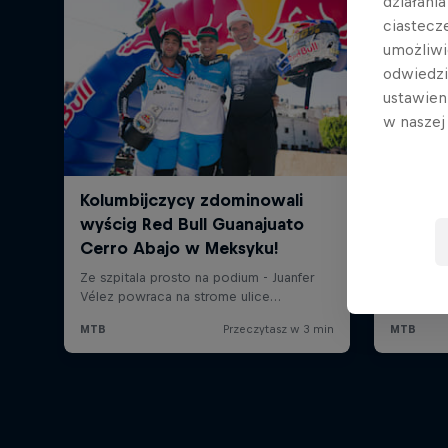
działani
ciastecz
umożliwi
odwiedz
ustawien
w nasze