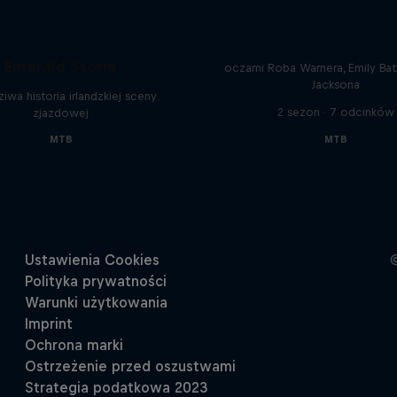
Beyond the Line
Kulisy rowerowego Pucharu 
Emerald Storm
oczami Roba Warnera, Emily Batt
Jacksona
iwa historia irlandzkiej sceny
2 sezon · 7 odcinków
zjazdowej
MTB
MTB