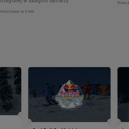
przegranej w kategorii narciarzy.
Przecz
Przeczytasz w 3 min