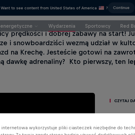
Continue
Want to see content from United States of America
?
 energetyczne
Wydarzenia
Sportowcy
Red Bu
icy prędkości i dobrej zabawy na start! Ju
rze i snowboardziści wezmą udział w ku
jazd na Krechę. Jesteście gotowi na zawro
ą dawkę adrenaliny? Kto pierwszy, ten le
Czytaj da
a internetowa wykorzystuje pliki ciasteczek niezbędne do tec
a strony. Za twoją zgodą strona będzie używać dodatkowych pl