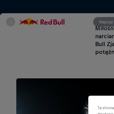
Napoje
Miłośn
narcia
Bull Z
potężn
Ta stron
działani