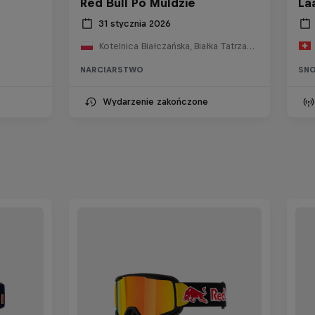
Red Bull Po Muldzie
La
31 stycznia 2026
Kotelnica Białczańska, Białka Tatrzańska, Polska
NARCIARSTWO
SN
Wydarzenie zakończone