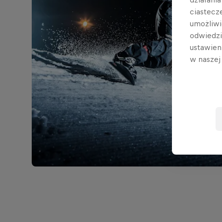
ciastecz
umożliwi
odwiedz
ustawien
w nasze