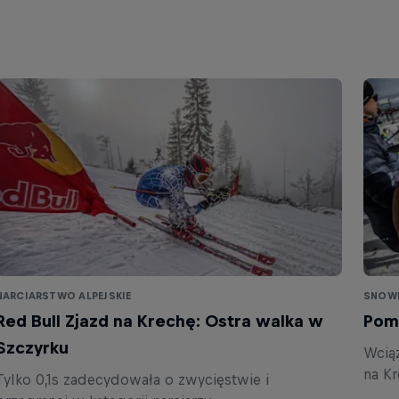
NARCIARSTWO ALPEJSKIE
SNOW
Red Bull Zjazd na Krechę: Ostra walka w
Pom
Szczyrku
Wcią
na Kr
Tylko 0,1s zadecydowała o zwycięstwie i