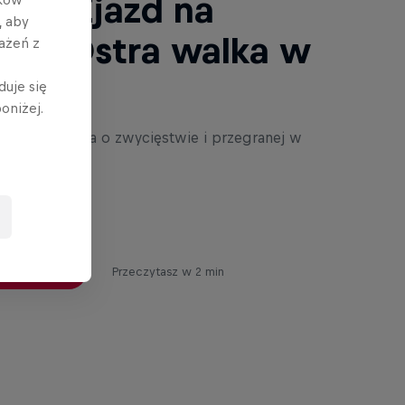
Bull Zjazd na
, aby
hę: Ostra walka w
ażeń z
yrku
duje się
oniżej.
 zadecydowała o zwycięstwie i przegranej w
rciarzy.
aj artykuł
Przeczytasz w 2 min