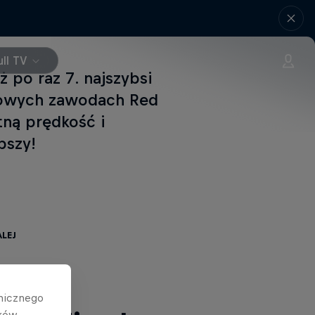
ll TV
ż po raz 7. najszybsi
ltowych zawodach Red
tną prędkość i
pszy!
lej
hnicznego
ików