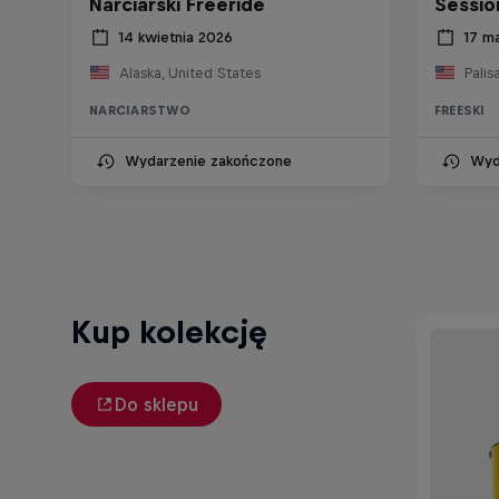
Narciarski Freeride
Sessio
14 kwietnia 2026
17 m
Alaska, United States
Palis
NARCIARSTWO
FREESKI
Wydarzenie zakończone
Wyd
Kup kolekcję
Do sklepu