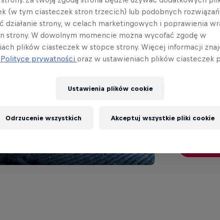
Red 
ek (w tym ciasteczek stron trzecich) lub podobnych rozwiązań
Krec
ć działanie strony, w celach marketingowych i poprawienia wr
in strony. W dowolnym momencie można wycofać zgodę w
Szcz
iach plików ciasteczek w stopce strony. Więcej informacji znaj
j
Polityce prywatności
oraz w ustawieniach plików ciasteczek p
Tylko 0,1s
kategorii na
Ustawienia plików cookie
Odrzucenie wszystkich
Akceptuj wszystkie pliki cookie
Przeczyt