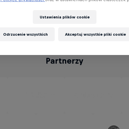
ą jest też
sekcja Rookies
, na której rywalizować 
Ustawienia plików cookie
czeni riderzy wyłonieni w ramach rywalizacji w
Red
Odrzucenie wszystkich
Akceptuj wszystkie pliki cookie
Partnerzy