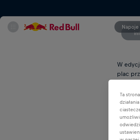
Napoje
In
W edycj
plac prz
Po konsu
Ta stron
zmodyf
działani
zapewnia
ciastecz
wzniosą
umożliwi
odwiedz
skocznia
ustawien
twisteró
w nasze