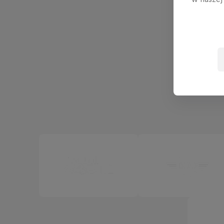
Nowości
doświad