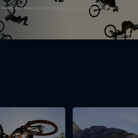
wiata Red Bulla, sprawdź poradniki, wywiady, filmy oraz nie …